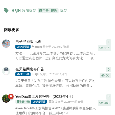
HRJH
添加标签
标签
手册 · 报告
阅读更多
电子书排版 示例
1
1
条
HRJH
回复于
2024年7月5日
关于天路
115
方法一： 以图片形式上传电子书的内容，上传完之后，
可以通过点击图片，进行浏览的方式阅读 方法二： 嵌...
在天路网发布广告
0
0
条
HRJH
发布于
2023年11月7日
关于天路
55
#关于天路 #发布广告 特色介绍： 可以放置推广内容的
标题、简短介绍、背景图及链接。 根据访问的设备...
YeeDao事工发展报告 （2023年4月）
0
0
条
天路
发布于
2023年4月19日
手册 · 报告
关于天路
483
#YeeDao #事工发展报告 #2023 感谢神的带领更多的人
使用我们的网络平台，截止到4月19日...