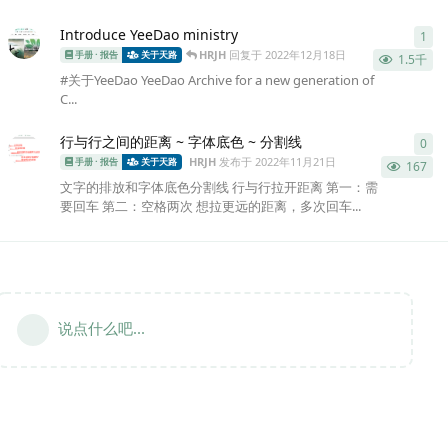
Introduce YeeDao ministry
1
1
条
HRJH
回复于
2022年12月18日
手册 · 报告
关于天路
1.5千
#关于YeeDao YeeDao Archive for a new generation of
C...
行与行之间的距离 ~ 字体底色 ~ 分割线
0
0
条
HRJH
发布于
2022年11月21日
手册 · 报告
关于天路
167
文字的排放和字体底色分割线 行与行拉开距离 第一：需
要回车 第二：空格两次 想拉更远的距离，多次回车...
说点什么吧...