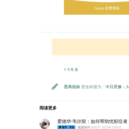
1 个月
后
恩典姐妹
更改标题为「
今日灵修：
阅读更多
爱德华·韦尔契：如何帮助忧郁症者
福源相伴
发布于
2023年7月6日
辅导 · 求助