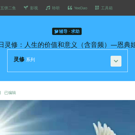
五饼二鱼
影视
聆听
YeeDao
工具箱
辅导 · 求助
日灵修：人生的价值和意义（含音频）—恩典
灵修
系列
日
已编辑