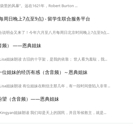
暴”。远在1621年，Robert Burton ...
周日晚上7点至9点) - 留学生联合服务平台
合说明会又来了！今年六月至八月每周日北京时间晚上7点至9点...
频） ——恩典姐妹
sa姐妹朗读 古旧的十字架，是我的依靠； 世人看为羞耻，我...
一位姐妹的经历有感（含音频）～恩典姐妹
sa姐妹朗读 有位姐妹在刚信主那几年，有一段时间曾陷入非常...
盼望（含音频）——恩典姐妹
ngyan姐妹朗读 我们却是天上的国民，并且等候救主，就是...