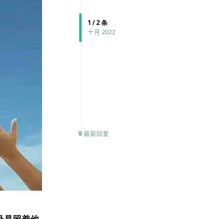
1
/
2
条
十月 2022
最新回复
乃是照着他