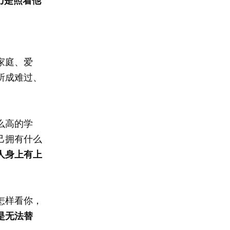
家庭、爱
所成难过、
么高的学
己拥有什么
人身上有上
怎样看你，
是无法替