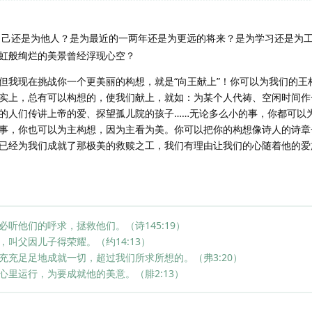
自己还是为他人？是为最近的一两年还是为更远的将来？是为学习还是为
虹般绚烂的美景曾经浮现心空？
但我现在挑战你一个更美丽的构想，就是“向王献上”！你可以为我们的王
实上，总有可以构想的，使我们献上，就如：为某个人代祷、空闲时间作
的人们传讲上帝的爱、探望孤儿院的孩子……无论多么小的事，你都可以
事，你也可以为主构想，因为主看为美。你可以把你的构想像诗人的诗章
已经为我们成就了那极美的救赎之工，我们有理由让我们的心随着他的爱
听他们的呼求，拯救他们。（诗145:19）
叫父因儿子得荣耀。（约14:13）
充充足足地成就一切，超过我们所求所想的。（弗3:20）
里运行，为要成就他的美意。（腓2:13）