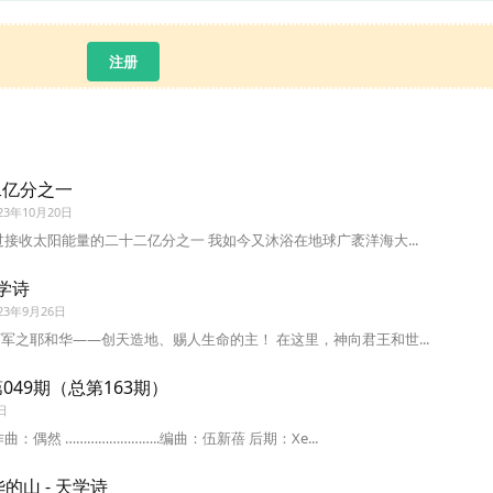
注册
二亿分之一
023年10月20日
过接收太阳能量的二十二亿分之一 我如今又沐浴在地球广袤洋海大...
天学诗
023年9月26日
军之耶和华——创天造地、赐人生命的主！ 在这里，神向君王和世...
049期（总第163期）
日
：偶然 ……………………..编曲：伍新蓓 后期：Xe...
的山 - 天学诗