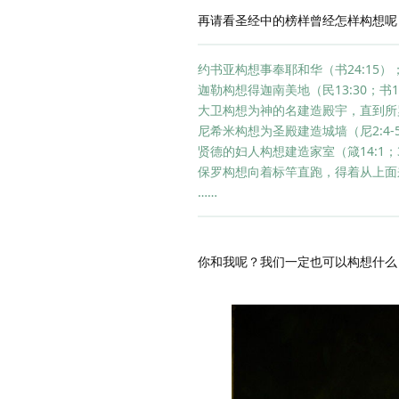
再请看圣经中的榜样曾经怎样构想呢
约书亚构想事奉耶和华（书24:15）
迦勒构想得迦南美地（民13:30；书14
大卫构想为神的名建造殿宇，直到所罗门建殿（代
尼希米构想为圣殿建造城墙（尼2:4-
贤德的妇人构想建造家室（箴14:1；31
保罗构想向着标竿直跑，得着从上面来
……
你和我呢？我们一定也可以构想什么