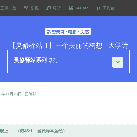
五饼二鱼
影视
聆听
YeeDao
工具箱
赞美诗 · 电影 · 文艺
【灵修驿站-1】一个美丽的构想 - 天学诗
灵修驿站系列
系列
22年11月23日
已编辑
上……（诗45:1，当代译本圣经）