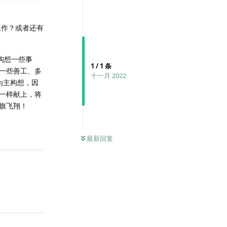
工作？或者还有
构想一些事
1
/
1
条
一些善工、多
十一月 2022
为主构想，因
一样献上，将
旗飞翔！
最新回复