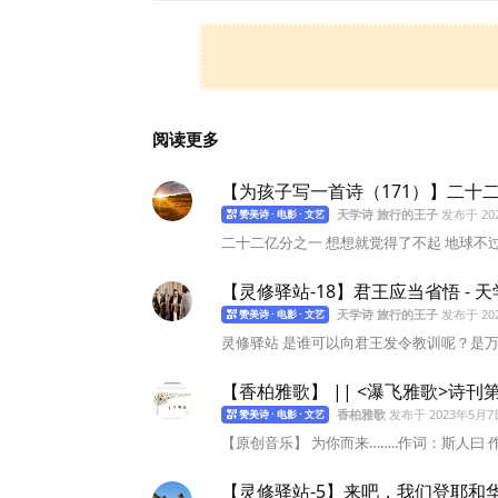
阅读更多
【为孩子写一首诗（171）】二十
天学诗 旅行的王子
发布于
2
赞美诗 · 电影 · 文艺
二十二亿分之一 想想就觉得了不起 地球不
【灵修驿站-18】君王应当省悟 - 
天学诗 旅行的王子
发布于
2
赞美诗 · 电影 · 文艺
灵修驿站 是谁可以向君王发令教训呢？是万
【香柏雅歌】 || <瀑飞雅歌>诗刊第
香柏雅歌
发布于
2023年5月7
赞美诗 · 电影 · 文艺
【原创音乐】 为你而来……..作词：斯人曰 作曲
【灵修驿站-5】来吧，我们登耶和华