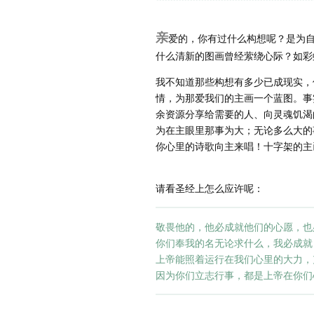
亲
爱的，你有过什么构想呢？是为
什么清新的图画曾经萦绕心际？如彩
我不知道那些构想有多少已成现实，
情，为那爱我们的主画一个蓝图。事
余资源分享给需要的人、向灵魂饥渴
为在主眼里那事为大；无论多么大的
你心里的诗歌向主来唱！十字架的主
请看圣经上怎么应许呢：
敬畏他的，他必成就他们的心愿，也必
你们奉我的名无论求什么，我必成就，
上帝能照着运行在我们心里的大力，
因为你们立志行事，都是上帝在你们心