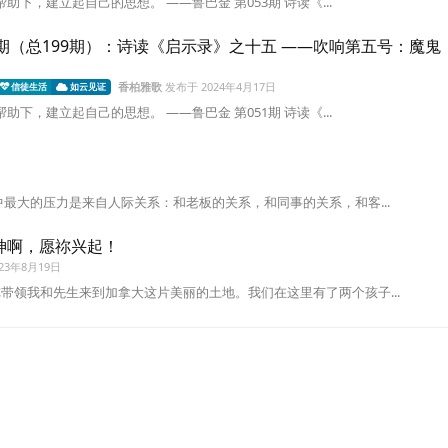
助下，建立起自己的思想。 ——鲁巴金 第053期 诗读《...
51期（总199期）：诗读《启示录》之十五 ——吹响第五号：魔鬼
香柏雅歌
发布于
2024年4月17日
信徒生活
如云见证
助下，建立起自己的思想。 ——鲁巴金 第051期 诗读《...
中最大的压力是来自人际关系：和老板的关系，和同事的关系，和客...
神啊，愿祢兴起！
023年8月19日
带领我和先生来到加拿大这片美丽的土地。我们在这里有了两个孩子...