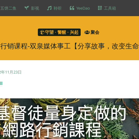
五饼二鱼
影视
聆听
YeeDao
工具箱
守望 · 警醒 · 兴起
聚会
程-双泉媒体事工【分享故事，改变生命】- (202
22年11月23日
ll