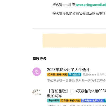
报名请email 至
twospringsmedia
报名请提供简短自我介绍及联系电话, 
阅读更多
2023年我经历了人生低谷
恩
恩典Grace
发布于
守望 · 警醒 · 兴起
信徒生活
不知道从哪一天开始 我对每一天的生活完全
【香柏雅歌】|| <夜读拾珍>第0
般的马军
信仰探寻
守望 · 警醒 · 兴起
赞美诗 · 电影 · 文艺