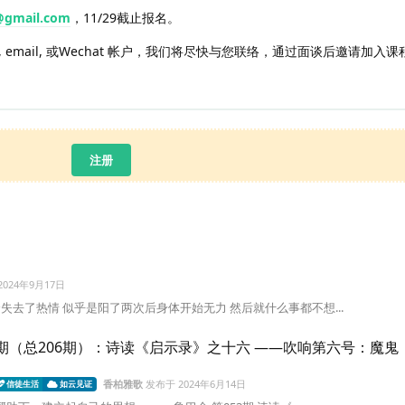
@gmail.com
，11/29截止报名。
email, 或Wechat 帐户，我们将尽快与您联络，通过面谈后邀请加入课
注册
2024年9月17日
失去了热情 似乎是阳了两次后身体开始无力 然后就什么事都不想...
53期（总206期）：诗读《启示录》之十六 ——吹响第六号：魔鬼
香柏雅歌
发布于
2024年6月14日
信徒生活
如云见证