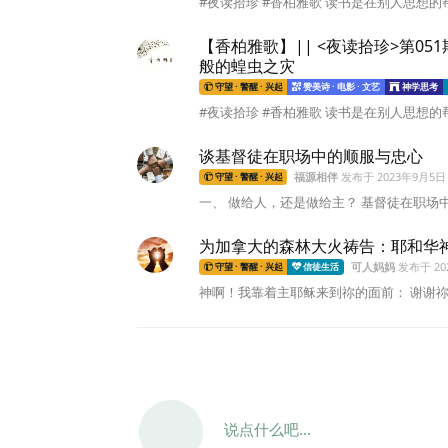
#夜读拾珍 #香柏雅歌 读书是在别人思想的帮
【香柏雅歌】|| <夜读拾珍>第0
般的蝗虫之灾
守望 · 警醒 · 兴起
赞美诗 · 电影 · 文艺
神学思考
#夜读拾珍 #香柏雅歌 读书是在别人思想的帮
谈基督徒在职场中的顺服与忠心
福源相伴
发布于
2023年9月5日
守望 · 警醒 · 兴起
一、 做给人，还是做给主？ 基督徒在职场
为加拿大的森林大火祷告：耶和华
可人妈妈
发布于
2
守望 · 警醒 · 兴起
信徒生活
神啊！我靠着主耶稣来到祢的面前： 谢谢祢
说点什么吧...