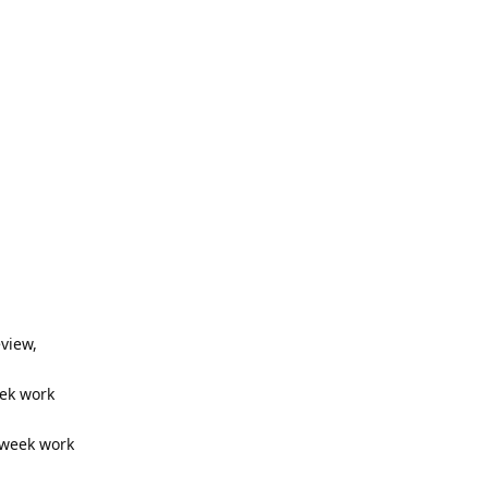
eview,
eek work
r week work