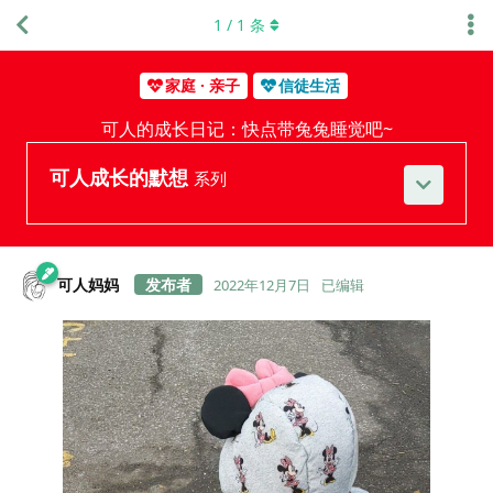
1
/
1
条
家庭 · 亲子
信徒生活
可人的成长日记：快点带兔兔睡觉吧~
可人成长的默想
系列
可人妈妈
2022年12月7日
已编辑