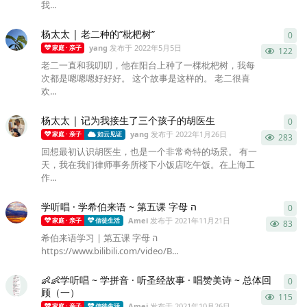
我...
杨太太 | 老二种的“枇杷树”
0
0
条
yang
发布于
2022年5月5日
家庭 · 亲子
122
老二一直和我叨叨，他在阳台上种了一棵枇杷树，我每
次都是嗯嗯嗯好好好。 这个故事是这样的。 老二很喜
欢...
杨太太 | 记为我接生了三个孩子的胡医生
0
0
条
yang
发布于
2022年1月26日
家庭 · 亲子
如云见证
283
回想最初认识胡医生，也是一个非常奇特的场景。 有一
天，我在我们律师事务所楼下小饭店吃午饭。在上海工
作...
学听唱 · 学希伯来语 ~ 第五课 字母 ה
0
0
条
Amei
发布于
2021年11月21日
家庭 · 亲子
信徒生活
83
希伯来语学习 | 第五课 字母 ה
https://www.bilibili.com/video/B...
👶👶学听唱 ~ 学拼音 · 听圣经故事 · 唱赞美诗 ~ 总体回
0
0
条
顾（一）
115
Amei
发布于
2021年10月26日
家庭 · 亲子
信徒生活