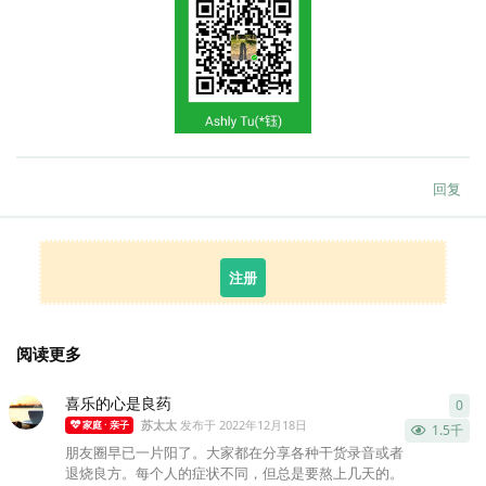
回复
注册
阅读更多
喜乐的心是良药
0
0
条
苏太太
发布于
2022年12月18日
家庭 · 亲子
1.5千
朋友圈早已一片阳了。大家都在分享各种干货录音或者
退烧良方。每个人的症状不同，但总是要熬上几天的。