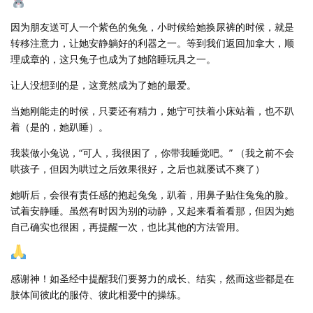
因为朋友送可人一个紫色的兔兔，小时候给她换尿裤的时候，就是
转移注意力，让她安静躺好的利器之一。等到我们返回加拿大，顺
理成章的，这只兔子也成为了她陪睡玩具之一。
让人没想到的是，这竟然成为了她的最爱。
当她刚能走的时候，只要还有精力，她宁可扶着小床站着，也不趴
着（是的，她趴睡）。
我装做小兔说，“可人，我很困了，你带我睡觉吧。” （我之前不会
哄孩子，但因为哄过之后效果很好，之后也就屡试不爽了）
她听后，会很有责任感的抱起兔兔，趴着，用鼻子贴住兔兔的脸。
试着安静睡。虽然有时因为别的动静，又起来看着看那，但因为她
自己确实也很困，再提醒一次，也比其他的方法管用。
感谢神！如圣经中提醒我们要努力的成长、结实，然而这些都是在
肢体间彼此的服侍、彼此相爱中的操练。