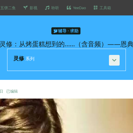
五饼二鱼
影视
聆听
YeeDao
工具箱
辅导 · 求助
灵修：从烤蛋糕想到的……（含音频）——恩
灵修
系列
9日
已编辑