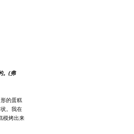
。(弗
圆形的蛋糕
形状。我在
糕模烤出来