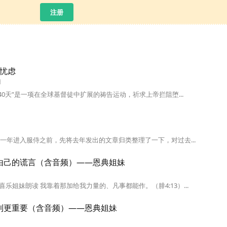
注册
要忧虑
日
40天”是一项在全球基督徒中扩展的祷告运动，祈求上帝拦阻堕...
的一年进入服侍之前，先将去年发出的文章归类整理了一下，对过去...
由己的谎言（含音频）——恩典姐妹
姐妹朗读 我靠着那加给我力量的、凡事都能作。（腓4:13）...
利更重要（含音频）——恩典姐妹