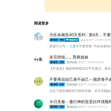
阅读更多
为生命祷告40天系列 - 第4天：不
Joy
发布于
2023年5月7
辅导 · 求助
信徒生活
来源于公号： 儿童节不要堕胎 “为生命祷告
未完待续…… 恩典姐妹
恩典姐妹
发布于
2023年2月5日
辅导 · 求助
【作者按】感谢神带领2022平安度过，新
不要再说自己身不由己～揭穿身不
恩典姐妹
发布于
2022年12月18日
辅导 · 求助
点击下面音频按钮可收听音频，本文音频由喜乐
今日灵修：遵行神的旨意比环境顺
恩典姐妹
发布于
2022年12月11日
辅导 · 求助