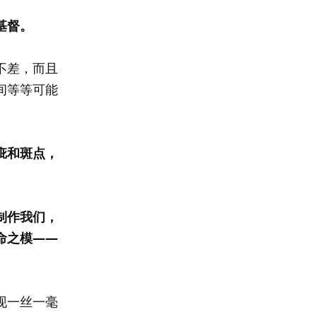
基督。
不差，而且
间等等可能
疵和斑点，
制作我们，
命之模——
现一丝一毫