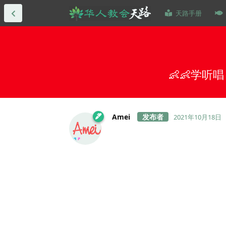
天路手册
👶👶学听唱
Amei
2021年10月18日