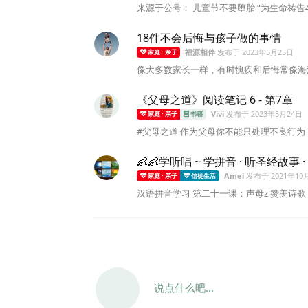
来源于公号： 儿童节不要堕胎 “为生命祷告
18件不会后悔与孩子做的事情
福源相伴
发布于
2023年5月25日
家庭 · 亲子
像大多数家长一样，有时愧疚和后悔常像海浪
《父母之道》阅读笔记 6 - 第7章
Vivi
发布于
2023年5月24日
家庭 · 亲子
书籍
#父母之道 作为父母你不能只处理不良行为
👶👶学听唱 ~ 学拼音 · 听圣经故事
Amei
发布于
2021年10
家庭 · 亲子
信徒生活
汉语拼音学习 第二十一课：声母z 赞美诗歌
说点什么吧...