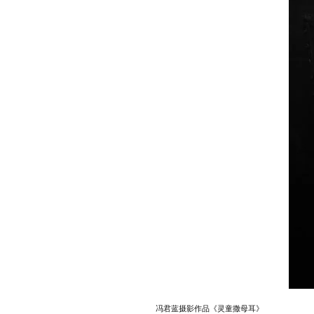
冯君蓝摄影作品《灵童撒母耳》