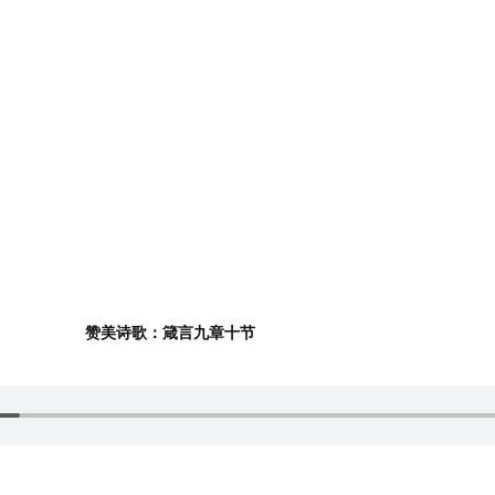
赞美诗歌：箴言九章十节