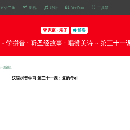
五饼二鱼
影视
聆听
YeeDao
工具箱
家庭 · 亲子
博客
 ~ 学拼音 · 听圣经故事 · 唱赞美诗 ~ 第三十
已编辑
汉语拼音学习 第三十一课：复韵母ei