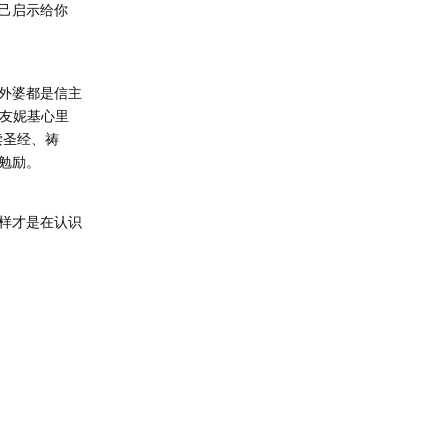
己启示给你
外婆都是信主
亲友妮基心里
读圣经、祷
勉励。
样才是在认识