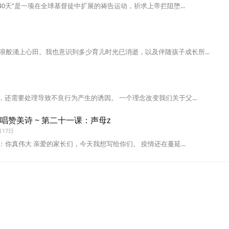
40天”是一项在全球基督徒中扩展的祷告运动，祈求上帝拦阻堕...
般涌上心田。我也意识到多少育儿时光已消逝，以及伴随孩子成长所...
，还需要处理导致不良行为产生的诱因。 一个理念改变我们关于父...
 · 唱赞美诗 ~ 第二十一课：声母z
月17日
：你真伟大 亲爱的家长们，今天我想写给你们。 疫情还在蔓延...