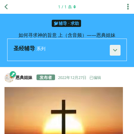
1
/
1
条
辅导 · 求助
如何寻求神的旨意 上（含音频）——恩典姐妹
圣经辅导
系列
恩典姐妹
2022年12月27日
已编辑