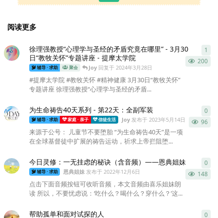
阅读更多
徐理强教授“心理学与圣经的矛盾究竟在哪里” - 3月30
1
1
条
日“教牧关怀”专题讲座 - 提摩太学院
200
Joy
回复于
2024年3月28日
辅导 · 求助
聚会
#提摩太学院 #教牧关怀 #精神健康 3月30日“教牧关怀”
专题讲座 徐理强教授“心理学与圣经的矛盾...
为生命祷告40天系列 - 第22天：全副军装
0
0
条
Joy
发布于
2023年5月14日
辅导 · 求助
家庭 · 亲子
信徒生活
96
来源于公号： 儿童节不要堕胎 “为生命祷告40天”是一项
在全球基督徒中扩展的祷告运动，祈求上帝拦阻堕...
今日灵修：一无挂虑的秘诀（含音频）——恩典姐妹
0
0
条
恩典姐妹
发布于
2022年12月6日
辅导 · 求助
148
点击下面音频按钮可收听音频，本文音频由喜乐姐妹朗
读 所以，不要忧虑说：‘吃什么？喝什么？穿什么？’这...
帮助孤单和面对试探的人
0
0
条