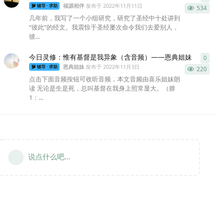
福源相伴
发布于
2022年11月11日
辅导 · 求助
534
几年前，我写了一个小组研究，研究了圣经中十处讲到
“彼此”的经文。我震惊于圣经屡次命令我们去爱别人，
彼...
今日灵修：惟有基督是我异象（含音频）——恩典姐妹
0
0
条
恩典姐妹
发布于
2022年11月3日
辅导 · 求助
220
点击下面音频按钮可收听音频，本文音频由喜乐姐妹朗
读 无论是生是死，总叫基督在我身上照常显大。（腓
1：...
说点什么吧...