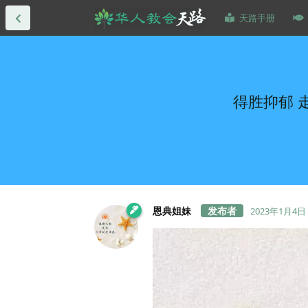
天路手册
得胜抑郁 
恩典姐妹
2023年1月4日