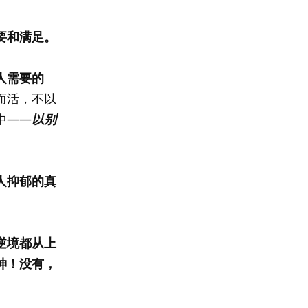
要和满足。
人需要的
而活，不以
中——
以别
人抑郁的真
逆境都从上
神！没有，