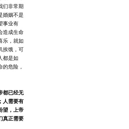
我们非常期
是婚姻不是
望事业有
会造成生命
喜乐，就如
饥挨饿，可
人都是如
命的危险，
帝都已经无
；人需要有
盼望，上帝
们真正需要