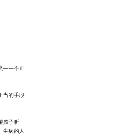
类——不正
正当的手段
望孩子听
、生病的人