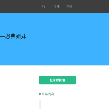
注册
登录
——恩典姐妹
登录以回复
最早内容