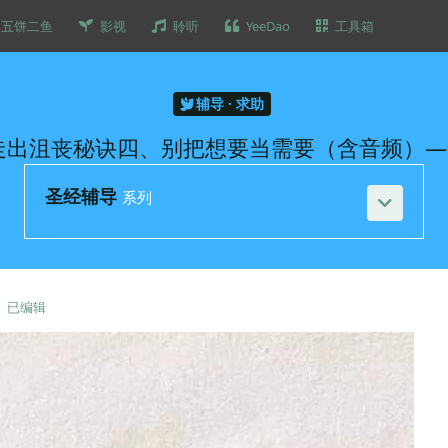
五饼二鱼
影视
聆听
YeeDao
工具箱
辅导 · 求助
走出沮丧秘诀四、别把想要当需要（含音频）
圣经辅导
系列
已编辑