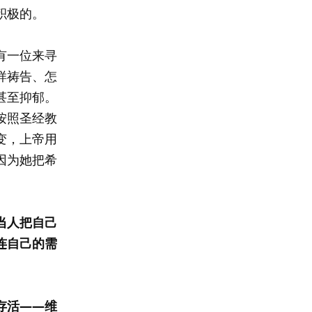
积极的。
有一位来寻
样祷告、怎
甚至抑郁。
按照圣经教
变，上帝用
因为她把希
当人把自己
连自己的需
存活——维