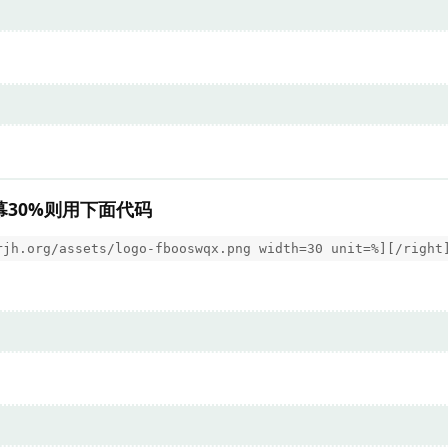
30%则用下面代码
rjh.org/assets/logo-fbooswqx.png width=30 unit=%][/right