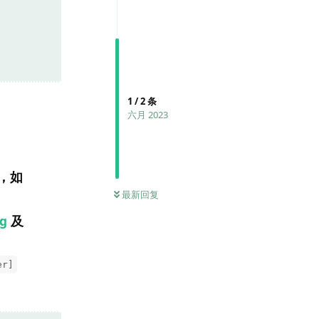
1
/
2
条
六月 2023
，如
最新回复
ng
及
er]