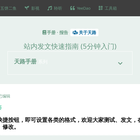
五饼二鱼
影视
聆听
YeeDao
工具箱
手册 · 报告
关于天路
站内发文快速指南 (5分钟入门)
天路手册
系列
已编辑
巧
快捷按钮，即可设置各类的格式，欢迎大家测试、发文，
、修改。