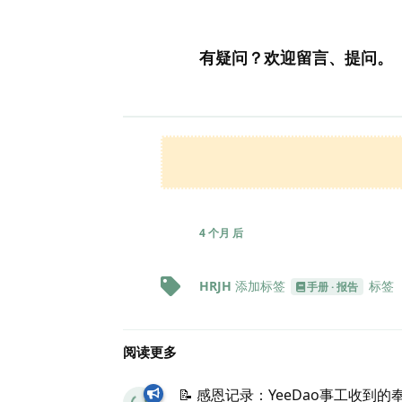
有疑问？欢迎留言、提问。
4 个月
后
HRJH
添加标签
标签
手册 · 报告
阅读更多
📝 感恩记录：YeeDao事工收到的