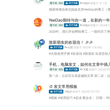
HRJH
回复于
31 1月
手册 · 报告
关于天路
感谢神感动弟兄姐妹支持YeeDao的事工（查看Y
YeeDao期待与你一道，在新的一
HRJH
回复于
2022年1
手册 · 报告
关于天路
2020年，我们开始网络事工，一路经历了神很
致新朋友的欢迎信！ 🎉🎉
火把
回复于
2022年11月10日
关于天路
#天路使用手册 #欢迎信 #新朋友 欢迎您加入
手机，电脑发文，如何在文章中插
天路
回复于
2022年9
手册 · 报告
关于天路
第一步：点击写文或是编辑文章 第二步：点
🎨 发文常用模板
HRJH
发布于
2022年7月17日
关于天路
#模板 #使用技巧 #必读 聚会名： 日期： 时