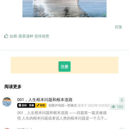
回复
如斯-鹿慕溪畔
觉得很赞
注册
阅读更多
001，人生根本问题和根本道路
0
0
条
相聚伊甸园—郭楠克
发布于
2023年10月8日
圣经 · 灵粮
专栏
103
001，人生根本问题和根本道路 ——诗篇第一篇灵修感
悟 人生的根本问题或者说人类的根本问题是一个几千...