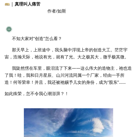
|
真理叫人痛苦
作者/如斯
不知大家对“创造”怎么看？
那天早上，上班途中，我头脑中浮现上帝的创造大工。茫茫宇
宙，浩瀚天际，祂说有光，就有了光。大之极其大，微乎极其微。
我陡然愣在车里，眼泪流了下来——这么伟大的造物主，祂也造
了我！哇，我和日月星辰、山川河流同属一个厂家，经由一手所
造！何等荣幸！并且，我还被祂赐予儿女的身份，成为“股东”……
如此殊荣，怎不令我心潮澎湃？！