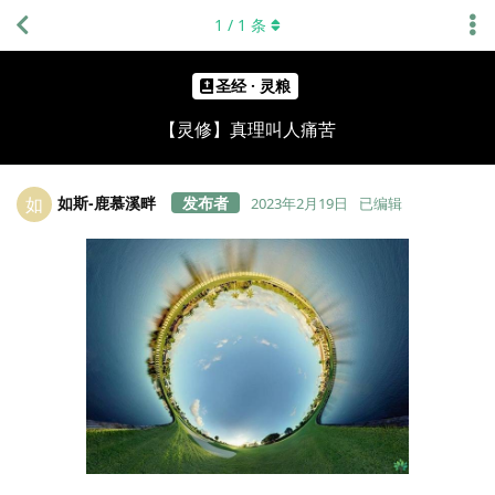
1
/
1
条
圣经 · 灵粮
【灵修】真理叫人痛苦
如斯-鹿慕溪畔
如
2023年2月19日
已编辑