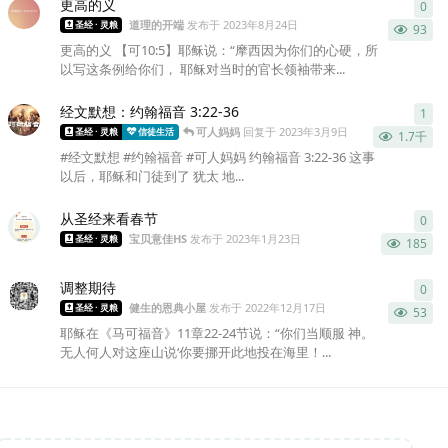
更高的义
0
0
条
道理的开端
发布于
2023年8月24日
圣经 · 灵粮
93
更高的义 【可10:5】耶稣说：“摩西因为你们的心硬，所
以写这条例给你们， 耶稣对当时的官长领袖带来...
经文默想：约翰福音 3:22‭-‬36
1
1
条
可人妈妈
回复于
2023年3月9日
圣经 · 灵粮
信徒生活
1.7千
#经文默想 #约翰福音 #可人妈妈 约翰福音 3:22‭-‬36 这事
以后，耶稣和门徒到了 犹太 地...
从圣经来看春节
0
0
条
宝贝意佳HS
发布于
2023年1月23日
圣经 · 灵粮
185
调整期待
0
0
条
健生的恩典小屋
发布于
2022年12月17日
圣经 · 灵粮
53
耶稣在《马可福音》11章22-24节说：“你们当顺服 神。
无人何人对这座山说‘你要挪开此地投在海里！...