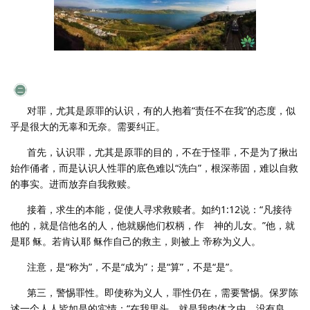
对罪，尤其是原罪的认识，有的人抱着“责任不在我”的态度，似
乎是很大的无辜和无奈。需要纠正。
首先，认识罪，尤其是原罪的目的，不在于怪罪，不是为了揪出
始作俑者，而是认识人性罪的底色难以“洗白”，根深蒂固，难以自救
的事实。进而放弃自我救赎。
接着，求生的本能，促使人寻求救赎者。如约1:12说：“凡接待
他的，就是信他名的人，他就赐他们权柄，作 神的儿女。”他，就
是耶 稣。若肯认耶 稣作自己的救主，则被上 帝称为义人。
注意，是“称为”，不是“成为”；是“算”，不是“是”。
第三，警惕罪性。即使称为义人，罪性仍在，需要警惕。保罗陈
述一个人人皆如是的实情：“在我里头，就是我肉体之中，没有良