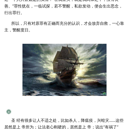
善。”罪性犹在，一临试探，若不警醒，私欲发动，便会生出恶念，
行出罪行。
所以，只有对原罪有正确而充分的认识，才会放弃自救，一心靠
主，警醒度日。
圣 经有很多让人不适之处，比如杀人，降瘟疫，兴蝗灾……这些
居然是上 帝所为；让法老心刚硬的，居然是上 帝；说出“有祸了”