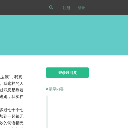
注册
登录
登录以回复
去滚”，我真
。我这样的人
最早内容
过罪恶是靠着
逃跑，我实在
多过七十个七
加到一起都无
妙的词语都无