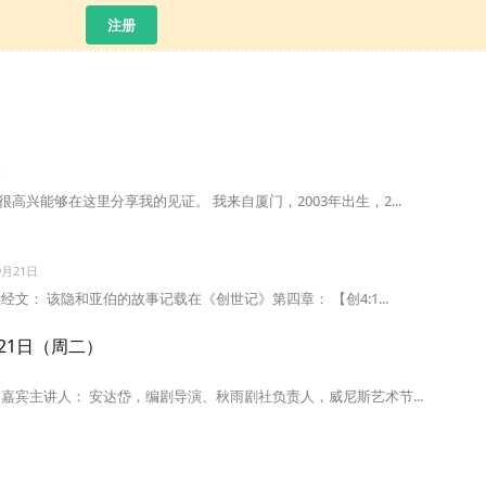
注册
日
兴能够在这里分享我的见证。 我来自厦门，2003年出生，2...
9月21日
文： 该隐和亚伯的故事记载在《创世记》第四章： 【创4:1...
3.21日（周二）
嘉宾主讲人： 安达岱，编剧导演、秋雨剧社负责人，威尼斯艺术节...