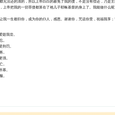
都无法还的清的，所以上帝白白的赦免了我的债，不是没有偿还，乃是主
，上帝把我的一切罪债都算在了祂儿子耶稣基督的身上了。我能做什么呢
让我一生都归你，成为你的仆人，感恩。谢谢你，咒诅你受，祝福我享；
爱筵我尝。
忘。
受刑罚。
爸。
更强。
亡。
所慕。
服。