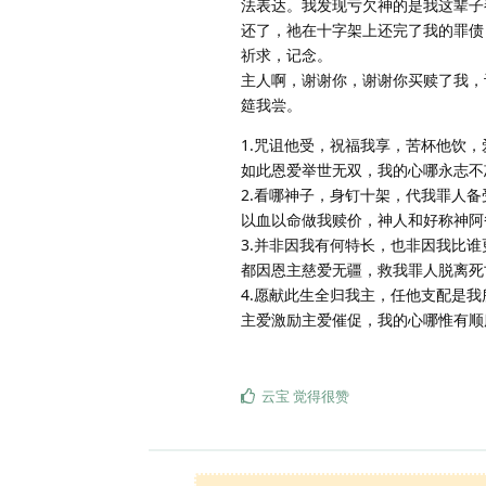
法表达。我发现亏欠神的是我这辈子
还了，祂在十字架上还完了我的罪债
祈求，记念。
主人啊，谢谢你，谢谢你买赎了我，
筵我尝。
1.咒诅他受，祝福我享，苦杯他饮，
如此恩爱举世无双，我的心哪永志不
2.看哪神子，身钉十架，代我罪人备
以血以命做我赎价，神人和好称神阿
3.并非因我有何特长，也非因我比谁
都因恩主慈爱无疆，救我罪人脱离死
4.愿献此生全归我主，任他支配是我
主爱激励主爱催促，我的心哪惟有顺
云宝
觉得很赞