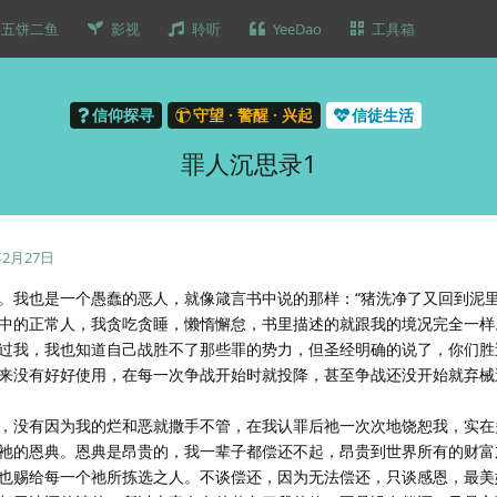
五饼二鱼
影视
聆听
YeeDao
工具箱
信仰探寻
守望 · 警醒 · 兴起
信徒生活
罪人沉思录1
年2月27日
。我也是一个愚蠢的恶人，就像箴言书中说的那样：“猪洗净了又回到泥里
中的正常人，我贪吃贪睡，懒惰懈怠，书里描述的就跟我的境况完全一样
过我，我也知道自己战胜不了那些罪的势力，但圣经明确的说了，你们胜
来没有好好使用，在每一次争战开始时就投降，甚至争战还没开始就弃械
，没有因为我的烂和恶就撒手不管，在我认罪后祂一次次地饶恕我，实在
祂的恩典。恩典是昂贵的，我一辈子都偿还不起，昂贵到世界所有的财富
也赐给每一个祂所拣选之人。不谈偿还，因为无法偿还，只谈感恩，最美