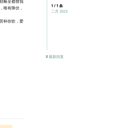
耶稣全都替我
1
/
1
条
，唯有降伏，
二月 2023
苦杯你饮，爱
最新回复
回复