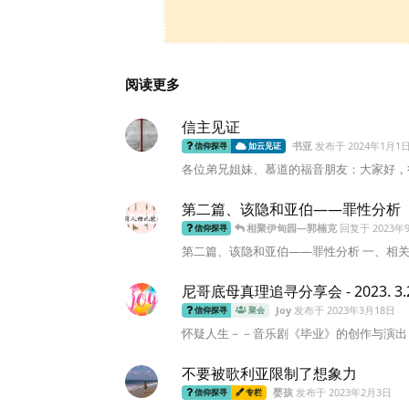
阅读更多
信主见证
书亚
发布于
2024年1月1
信仰探寻
如云见证
各位弟兄姐妹、慕道的福音朋友：大家好，很高
第二篇、该隐和亚伯——罪性分析
相聚伊甸园—郭楠克
回复于
2023年
信仰探寻
第二篇、该隐和亚伯——罪性分析 一、相关经
尼哥底母真理追寻分享会 - 2023. 
Joy
发布于
2023年3月18日
信仰探寻
聚会
怀疑人生－－音乐剧《毕业》的创作与演出 
不要被歌利亚限制了想象力
婴孩
发布于
2023年2月3日
信仰探寻
专栏