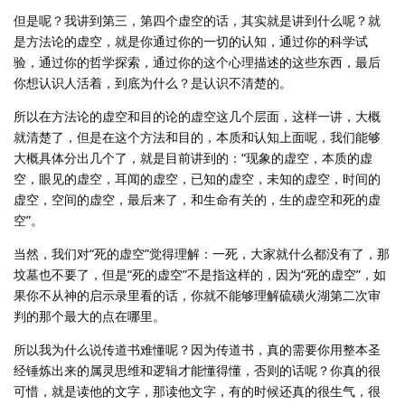
但是呢？我讲到第三，第四个虚空的话，其实就是讲到什么呢？就
是方法论的虚空，就是你通过你的一切的认知，通过你的科学试
验，通过你的哲学探索，通过你的这个心理描述的这些东西，最后
你想认识人活着，到底为什么？是认识不清楚的。
所以在方法论的虚空和目的论的虚空这几个层面，这样一讲，大概
就清楚了，但是在这个方法和目的，本质和认知上面呢，我们能够
大概具体分出几个了，就是目前讲到的：“现象的虚空，本质的虚
空，眼见的虚空，耳闻的虚空，已知的虚空，未知的虚空，时间的
虚空，空间的虚空，最后来了，和生命有关的，生的虚空和死的虚
空”。
当然，我们对“死的虚空”觉得理解：一死，大家就什么都没有了，那
坟墓也不要了，但是“死的虚空”不是指这样的，因为“死的虚空”，如
果你不从神的启示录里看的话，你就不能够理解硫磺火湖第二次审
判的那个最大的点在哪里。
所以我为什么说传道书难懂呢？因为传道书，真的需要你用整本圣
经锤炼出来的属灵思维和逻辑才能懂得懂，否则的话呢？你真的很
可惜，就是读他的文字，那读他文字，有的时候还真的很生气，很