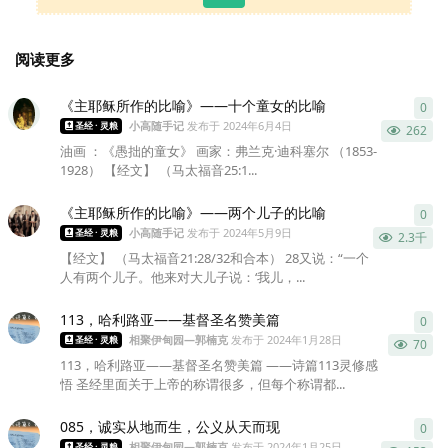
阅读更多
《主耶稣所作的比喻》——十个童女的比喻
0
0
条
小高随手记
发布于
2024年6月4日
圣经 · 灵粮
262
油画 ：《愚拙的童女》 画家：弗兰克·迪科塞尔 （1853-
1928） 【经文】 （马太福音25:1...
《主耶稣所作的比喻》——两个儿子的比喻
0
0
条
小高随手记
发布于
2024年5月9日
圣经 · 灵粮
2.3千
【经文】 （马太福音21:28/32和合本） 28又说：“一个
人有两个儿子。他来对大儿子说：‘我儿，...
113，哈利路亚——基督圣名赞美篇
0
0
条
相聚伊甸园—郭楠克
发布于
2024年1月28日
圣经 · 灵粮
70
113，哈利路亚——基督圣名赞美篇 ——诗篇113灵修感
悟 圣经里面关于上帝的称谓很多，但每个称谓都...
085，诚实从地而生，公义从天而现
0
0
条
相聚伊甸园—郭楠克
发布于
2024年1月25日
圣经 · 灵粮