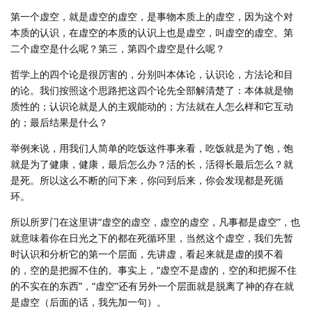
第一个虚空，就是虚空的虚空，是事物本质上的虚空，因为这个对
本质的认识，在虚空的本质的认识上也是虚空，叫虚空的虚空。第
二个虚空是什么呢？第三，第四个虚空是什么呢？
哲学上的四个论是很厉害的，分别叫本体论，认识论，方法论和目
的论。我们按照这个思路把这四个论先全部解清楚了：本体就是物
质性的；认识论就是人的主观能动的；方法就在人怎么样和它互动
的；最后结果是什么？
举例来说，用我们人简单的吃饭这件事来看，吃饭就是为了饱，饱
就是为了健康，健康，最后怎么办？活的长，活得长最后怎么？就
是死。所以这么不断的问下来，你问到后来，你会发现都是死循
环。
所以所罗门在这里讲“虚空的虚空，虚空的虚空，凡事都是虚空”，也
就意味着你在日光之下的都在死循环里，当然这个虚空，我们先暂
时认识和分析它的第一个层面，先讲虚，看起来就是虚的摸不着
的，空的是把握不住的。事实上，“虚空不是虚的，空的和把握不住
的不实在的东西”，“虚空”还有另外一个层面就是脱离了神的存在就
是虚空（后面的话，我先加一句）。