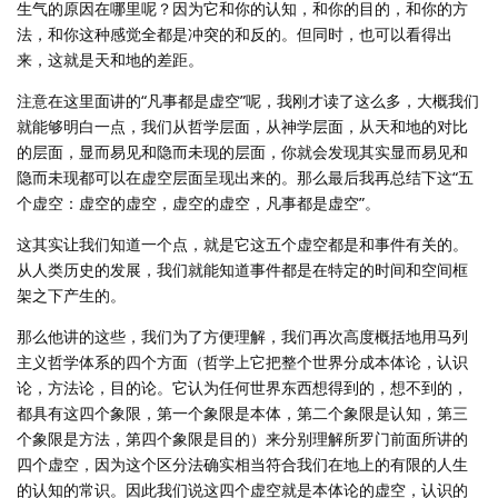
生气的原因在哪里呢？因为它和你的认知，和你的目的，和你的方
法，和你这种感觉全都是冲突的和反的。但同时，也可以看得出
来，这就是天和地的差距。
注意在这里面讲的“凡事都是虚空”呢，我刚才读了这么多，大概我们
就能够明白一点，我们从哲学层面，从神学层面，从天和地的对比
的层面，显而易见和隐而未现的层面，你就会发现其实显而易见和
隐而未现都可以在虚空层面呈现出来的。那么最后我再总结下这“五
个虚空：虚空的虚空，虚空的虚空，凡事都是虚空”。
这其实让我们知道一个点，就是它这五个虚空都是和事件有关的。
从人类历史的发展，我们就能知道事件都是在特定的时间和空间框
架之下产生的。
那么他讲的这些，我们为了方便理解，我们再次高度概括地用马列
主义哲学体系的四个方面（哲学上它把整个世界分成本体论，认识
论，方法论，目的论。它认为任何世界东西想得到的，想不到的，
都具有这四个象限，第一个象限是本体，第二个象限是认知，第三
个象限是方法，第四个象限是目的）来分别理解所罗门前面所讲的
四个虚空，因为这个区分法确实相当符合我们在地上的有限的人生
的认知的常识。因此我们说这四个虚空就是本体论的虚空，认识的