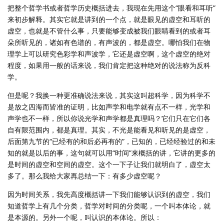
把整个哲学书或者哲学历史概括进去，我现在先用这个“眼看和耳听”
来初步解释。其实它就是讲到的一个点，就是眼见的虚空和耳听的
虚空，也就是不管什么事，只要能够变成被我们眼睛看到的或者耳
朵所听见的，诸如有色谱的，有声波的，都是虚空。哪怕我们在物
理学上可以研究色彩学和声波学，它还是虚空啊，这个虚空的绝对
程度，如果用一般的话来说，我们肯定把这种绝对的说法称为反科
学。
但是呢？我换一种更准确说法来说，其实这叫超科学，因为科学不
是放之四海而皆准的证明，比如声学和电学就有点不一样，光学和
声学也不一样，所以你说光学和声学都是真理吗？它们只在它们各
自有限范围内，都是真理。其实，不光是能看见和听见的是虚空，
后面第九节的“已经有的和后必再有的”，已知的，已经经验过的和未
知的就是以后的事，这句就可以用“时间”来概括的讲，它讲的更多的
是时间的虚空和空间的虚空。这个一下子让我们就明白了，虚空太
多了。那么我给大家再总结一下：有多少虚空呢？
因为时间关系，我先高度概括讲一下我们能够认识到的虚空，我们
知道哲学上有几个分类，哲学对时间的分类呢，一个叫本体论，就
是本源的。另外一个呢，叫认识的本体论。所以：