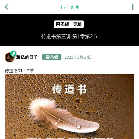
1
/
1
条
圣经 · 灵粮
传道书第三讲 第1章第2节
雅亿的日子
2023年3月24日
传道书01：2节