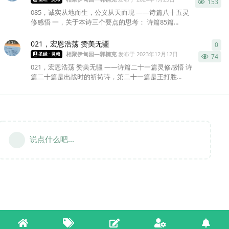
153
085，诚实从地而生，公义从天而现 ——诗篇八十五灵
修感悟 一，关于本诗三个要点的思考： 诗篇85篇...
021，宏恩浩荡 赞美无疆
0
0
条
相聚伊甸园—郭楠克
发布于
2023年12月12日
圣经 · 灵粮
74
021，宏恩浩荡 赞美无疆 ——诗篇二十一篇灵修感悟 诗
篇二十篇是出战时的祈祷诗，第二十一篇是王打胜...
说点什么吧...