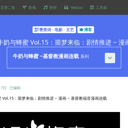
五饼二鱼
影视
聆听
YeeDao
工具箱
赞美诗 · 电影 · 文艺
博客
牛奶与蜂蜜 Vol.15：噩梦来临：剧情推进 ~ 漫
牛奶与蜂蜜 ~基督教漫画连载
系列
月7日
已编辑
 Vol.15：噩梦来临：剧情推进 ~ 漫画 ~ 基督教福音漫画连载