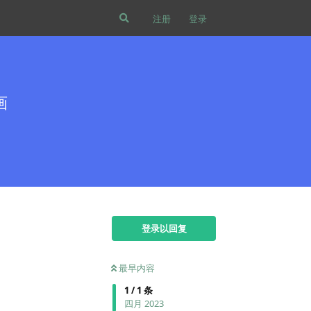
注册
登录
画
登录以回复
最早内容
1
/
1
条
四月 2023