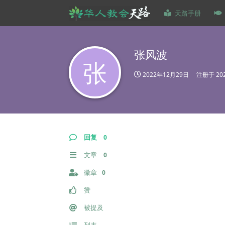
天路手册
张风波
张
2022年12月29日
注册于
20
回复
0
文章
0
徽章
0
赞
被提及