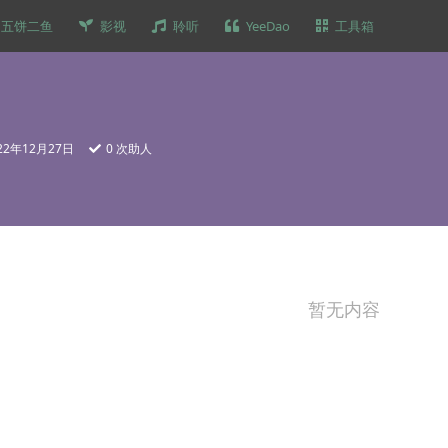
五饼二鱼
影视
聆听
YeeDao
工具箱
22年12月27日
0
次助人
暂无内容