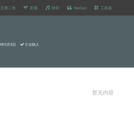
五饼二鱼
影视
聆听
YeeDao
工具箱
23年5月3日
0
次助人
暂无内容