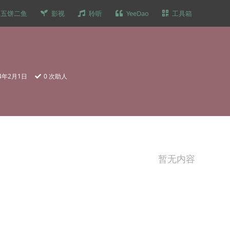
五饼二鱼
影视
聆听
YeeDao
工具箱
24年2月1日
0
次助人
暂无内容