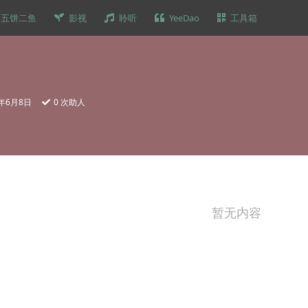
五饼二鱼
影视
聆听
YeeDao
工具箱
3年6月8日
0
次助人
暂无内容