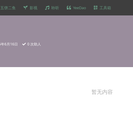
五饼二鱼
影视
聆听
YeeDao
工具箱
25年6月16日
0
次助人
暂无内容