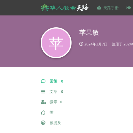
天路手册
苹果敏
苹
2024年2月7日
注册于
202
回复
0
文章
0
徽章
0
赞
被提及