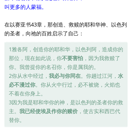
叫更多的人蒙福。
在以赛亚书43章，那创造、救赎的耶和华神、以色列
的圣者，向祂的百姓启示了自己：
1雅各阿，创造你的耶和华，以色列阿，造成你的
那位，现在如此说，你
不要害怕
，因为我救赎了
你。我曾提你的名召你，你是属我的。
2你从水中经过，
我必与你同在
。你趟过江河，
水
必不漫过你
。你从火中行过，必不被烧，火焰也
不着在你身上。
3因为我是耶和华你的神，是以色列的圣者你的救
主。
我已经使埃及作你的赎价
，使古实和西巴代
替你。