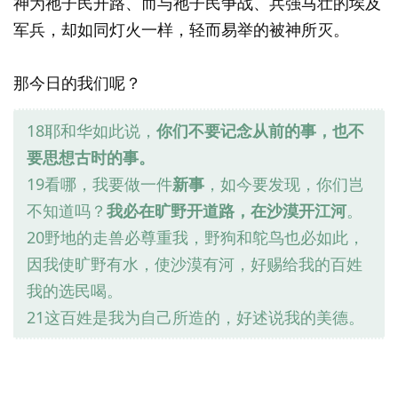
神为祂子民开路、而与祂子民争战、兵强马壮的埃及
军兵，却如同灯火一样，轻而易举的被神所灭。
那今日的我们呢？
18耶和华如此说，
你们不要记念从前的事，也不
要思想古时的事。
19看哪，我要做一件
新事
，如今要发现，你们岂
不知道吗？
我必在旷野开道路，在沙漠开江河
。
20野地的走兽必尊重我，野狗和鸵鸟也必如此，
因我使旷野有水，使沙漠有河，好赐给我的百姓
我的选民喝。
21这百姓是我为自己所造的，好述说我的美德。