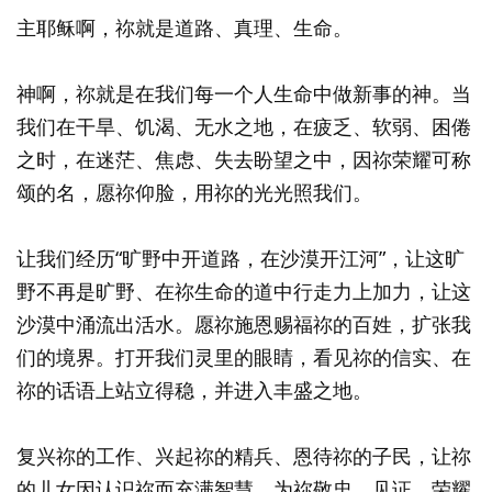
主耶稣啊，祢就是道路、真理、生命。
神啊，祢就是在我们每一个人生命中做新事的神。当
我们在干旱、饥渴、无水之地，在疲乏、软弱、困倦
之时，在迷茫、焦虑、失去盼望之中，因祢荣耀可称
颂的名，愿祢仰脸，用祢的光光照我们。
让我们经历“旷野中开道路，在沙漠开江河”，让这旷
野不再是旷野、在祢生命的道中行走力上加力，让这
沙漠中涌流出活水。愿祢施恩赐福祢的百姓，扩张我
们的境界。打开我们灵里的眼睛，看见祢的信实、在
祢的话语上站立得稳，并进入丰盛之地。
复兴祢的工作、兴起祢的精兵、恩待祢的子民，让祢
的儿女因认识祢而充满智慧、为祢敬忠，见证、荣耀