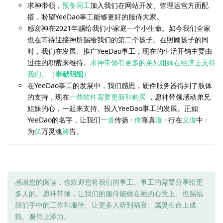
求神带领，
预备同工
加入我们在网站开发、管理运营方面配
搭，盼望YeeDao事工能够更好的服侍大家。
感谢神在2021年赐给我们小家庭一个小生命。如今我们全家
也在等待迎接神所赐给我们的第二个孩子。在照顾孩子的同
时，我们在发展、推广YeeDao事工，现在的生活开销主要由
过往的积蓄来维持。
求神带领有更多的弟兄姐妹在经济上支持
我们。（
奉献明细
）
在YeeDao事工的发展中，我们感恩，硬件服务器得到了肢体
的支持，现在
一些软件需要更新和购买
，愿神带领感动弟兄
姐妹的心，一起来支持、投入YeeDao事工的发展。正如
YeeDao的名字，让我们
一道
传扬 ·
倚
靠真
道
· 行在
义道
中 ·
为
亿
万灵魂
祷
告。
感谢您的阅读，也欢迎您将我们的事工、事工的需要分享给更
多人的。愿神带领，让我们的服侍能做在祂的心意上、也赐福
我们手中的工作和服侍、让更多人听到福音、属灵生命上成
熟、服侍上添力。