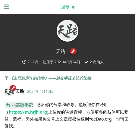
回复
天路
23 2月
注册于
2021年9月24日
2
次助人
于
《主耶稣所作的比喻》——朋友半夜来访的比喻
天路
2024年4月15日
感谢你的分享和教导。也欢迎你在聆听
小高随手记
（
https://m.hrjh.org
)上传你的讲道音频，方便更多的肢体可以受
益，蒙福。另外如果你公号上文章授权转载到YeeDao.org，也请回
复我。