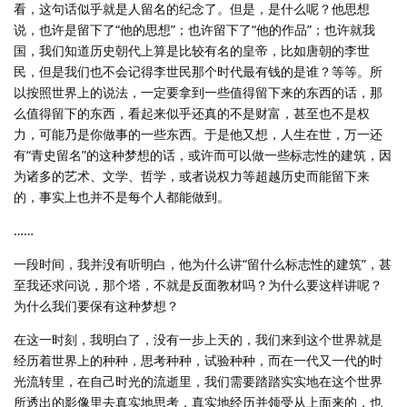
看，这句话似乎就是人留名的纪念了。但是，是什么呢？他思想
说，也许是留下了“他的思想”；也许留下了“他的作品”；也许就我
国，我们知道历史朝代上算是比较有名的皇帝，比如唐朝的李世
民，但是我们也不会记得李世民那个时代最有钱的是谁？等等。所
以按照世界上的说法，一定要拿到一些值得留下来的东西的话，那
么值得留下的东西，看起来似乎还真的不是财富，甚至也不是权
力，可能乃是你做事的一些东西。于是他又想，人生在世，万一还
有“青史留名”的这种梦想的话，或许而可以做一些标志性的建筑，因
为诸多的艺术、文学、哲学，或者说权力等超越历史而能留下来
的，事实上也并不是每个人都能做到。
……
一段时间，我并没有听明白，他为什么讲“留什么标志性的建筑”，甚
至我还求问说，那个塔，不就是反面教材吗？为什么要这样讲呢？
为什么我们要保有这种梦想？
在这一时刻，我明白了，没有一步上天的，我们来到这个世界就是
经历着世界上的种种，思考种种，试验种种，而在一代又一代的时
光流转里，在自己时光的流逝里，我们需要踏踏实实地在这个世界
所透出的影像里去真实地思考，真实地经历并领受从上面来的，也