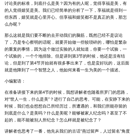
讨论美的标准，到底什么是美？因为有的人呢，觉得享福是美，有
的人觉得嬉笑是美。我们已经简单的分析了一下，享福就是得到一
些东西，嬉笑就是心里开心。但享福和嬉笑都不是真正的美，那怎
么办呢？
那么这就是我们要不断的去开动我们的脑筋，既然已经不是议论
了，乃是专心察明的话呢，就要开始做一些较琐碎的，哪怕是繁杂
的重复的事情，因为这个做过实验的人就知道，你要一个试验，一
个试验的，一个个地排除。但是讲到第3节的时候，他还是没有结
论，但是到了第4节开始就有很多事出来了，也是蛮好玩的，这后面
就是他降到了一个智慧之人，他如何来看一生为美的一个描述。
小编絮语：
在准备讲接下来的第4节的时候，我想讲解者也随着所罗门的思路，
对“世人一生，什么是美”？进行了自己的思考。可能，在安静下来的
时候，我们也会想想自己所经历过，所遭遇的，和我们所能存留的
到底是什么？是美吗？什么是美呢？能够被家人纪念吗？甚至了不
起的，能不能被别人所纪念？怎么样就是被纪念了？
讲解者也思考了一番，他先从我们的古话“燕过留声，人过留名”角度