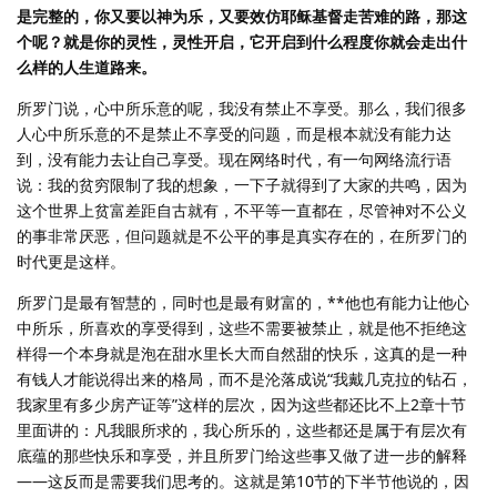
是完整的，你又要以神为乐，又要效仿耶稣基督走苦难的路，那这
个呢？就是你的灵性，灵性开启，它开启到什么程度你就会走出什
么样的人生道路来。
所罗门说，心中所乐意的呢，我没有禁止不享受。那么，我们很多
人心中所乐意的不是禁止不享受的问题，而是根本就没有能力达
到，没有能力去让自己享受。现在网络时代，有一句网络流行语
说：我的贫穷限制了我的想象，一下子就得到了大家的共鸣，因为
这个世界上贫富差距自古就有，不平等一直都在，尽管神对不公义
的事非常厌恶，但问题就是不公平的事是真实存在的，在所罗门的
时代更是这样。
所罗门是最有智慧的，同时也是最有财富的，**他也有能力让他心
中所乐，所喜欢的享受得到，这些不需要被禁止，就是他不拒绝这
样得一个本身就是泡在甜水里长大而自然甜的快乐，这真的是一种
有钱人才能说得出来的格局，而不是沦落成说“我戴几克拉的钻石，
我家里有多少房产证等”这样的层次，因为这些都还比不上2章十节
里面讲的：凡我眼所求的，我心所乐的，这些都还是属于有层次有
底蕴的那些快乐和享受，并且所罗门给这些事又做了进一步的解释
——这反而是需要我们思考的。这就是第10节的下半节他说的，因