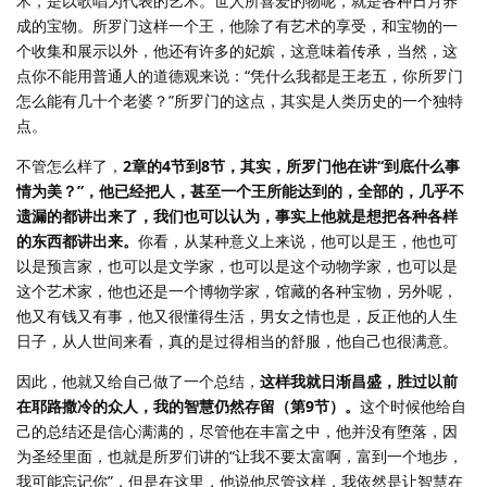
术，是以歌唱为代表的艺术。世人所喜爱的物呢，就是各种日月养
成的宝物。所罗门这样一个王，他除了有艺术的享受，和宝物的一
个收集和展示以外，他还有许多的妃嫔，这意味着传承，当然，这
点你不能用普通人的道德观来说：“凭什么我都是王老五，你所罗门
怎么能有几十个老婆？”所罗门的这点，其实是人类历史的一个独特
点。
不管怎么样了，
2章的4节到8节，其实，所罗门他在讲“到底什么事
情为美？”，他已经把人，甚至一个王所能达到的，全部的，几乎不
遗漏的都讲出来了，我们也可以认为，事实上他就是想把各种各样
的东西都讲出来。
你看，从某种意义上来说，他可以是王，他也可
以是预言家，也可以是文学家，也可以是这个动物学家，也可以是
这个艺术家，他也还是一个博物学家，馆藏的各种宝物，另外呢，
他又有钱又有事，他又很懂得生活，男女之情也是，反正他的人生
日子，从人世间来看，真的是过得相当的舒服，他自己也很满意。
因此，他就又给自己做了一个总结，
这样我就日渐昌盛，胜过以前
在耶路撒冷的众人，我的智慧仍然存留（第9节）。
这个时候他给自
己的总结还是信心满满的，尽管他在丰富之中，他并没有堕落，因
为圣经里面，也就是所罗们讲的“让我不要太富啊，富到一个地步，
我可能忘记你”，但是在这里，他说他尽管这样，我依然是让智慧在