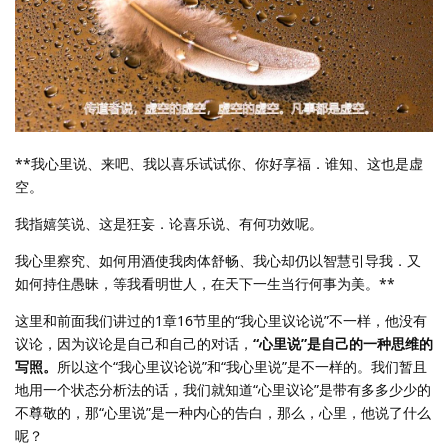
**我心里说、来吧、我以喜乐试试你、你好享福．谁知、这也是虚
空。
我指嬉笑说、这是狂妄．论喜乐说、有何功效呢。
我心里察究、如何用酒使我肉体舒畅、我心却仍以智慧引导我．又
如何持住愚昧，等我看明世人，在天下一生当行何事为美。**
这里和前面我们讲过的1章16节里的“我心里议论说”不一样，他没有
议论，因为议论是自己和自己的对话，
“心里说”是自己的一种思维的
写照。
所以这个“我心里议论说”和“我心里说”是不一样的。我们暂且
地用一个状态分析法的话，我们就知道“心里议论”是带有多多少少的
不尊敬的，那“心里说”是一种内心的告白，那么，心里，他说了什么
呢？