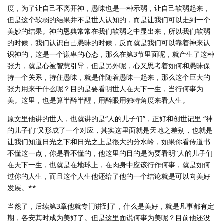
度，为了让自己不离开神，愚昧也是一种示弱，让自己软弱起来，
但是这个软弱的结果并不是世人认知的，而是让我们可以走到一个
美妙的结果。神的恩典常常在我们软弱之中显出来，所以我们软弱
的时候，我们认识自己愚昧的时候，反而就是我们可以靠着神来认
识神的，这是一个谦卑的心态，那么在第3节里面呢，就产生了这种
张力，就是心被智慧引导，但是另外呢，心又思考着如何和愚昧保
持一个关系，持住愚昧，就是伴随着愚昧一起来，那么这个巨大的
张力用来干什么呢？目的是要看明世人在天下一生，当行何事为
美。这里，也是算半醉半醒，用醉眼用独特角度来看人生。
原文里他讲的世人，也就讲的是“人的儿子们”，正好和创世记里 “神
的儿子们”又形成了一个对应，其实这里面就是天地之差别，也就是
让我们知道日光之下和日光之上是很大的分水岭，如果你看传道书
不懂这一点，你是看不懂的，他这里的目的是为要看明“人的儿子们
在天下一生，也就是在地球上，在肉身中应该行作何事，就是如何
过你的人生，而且这个人生他还给了他的一个结论就是可以向美好
发展。**
当然了，后续第3章他就专门讲到了，什么是美好，就是凡事都有定
期，各安其时成为美好了。但是这里面说何事为美呢？目前他还没