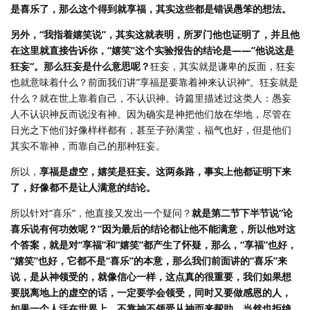
是喜乐了，那么这个得到就享福，其实这些都是错误愚笨的想法。
另外，“我指着嬉笑说”，其实这就表明，所罗门他也证明了，并且他
在这里就直接告诉你，“嬉笑”这个实验报告的结论是——”他说这是
狂妄“。
那么狂妄是什么意思呢？
狂妄，其实就是谦卑的反面，狂妄
也就意味着什么？前面我们讲”享福是要靠着神来认识神“。狂妄就是
什么？就在世上靠着自己，不认识神。诗篇里描述过这类人：愚妄
人不认识神反而说没有神。因为确实是神把他们放在华地，尽管在
日光之下他们好像样样都有，甚至子孙满堂，福气也好，但是他们
其实不靠神，而靠自己的那种狂妄。
所以，
享福是虚空，嬉笑是狂妄。这两条路，事实上他都证明下来
了，好像都不是让人满意的结论。
所以针对“喜乐“，他直接又发出一个疑问？
就是第二节下半节说“论
喜乐说有何功效呢？”因为最后的结论都让他不能满意，所以他对这
个答案，就是对“享福”和“嬉笑”都产生了怀疑，那么，“享福”也好，
“嬉笑”也好，它都不是“喜乐”的本意，那么我们前面讲的“喜乐”来
说，是从神领受的，就像信心一样，这点真的很重要，我们如果想
要脱离地上的虚空的话，一定要学会领受，同时又要做感恩的人，
如果一个人活在世界上，不靠神不领受从神而来帮助，当然也拒绝