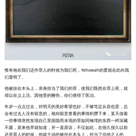
惟有祂在我们还作罪人的时候为我们死，Yehowah的爱就在此向我
们显明了。
他被挂在木头上，亲身担当了我们的罪，使我们既然在罪上死，就
得以在义上活。因他受的鞭伤，你们便得了医治。
年岁一点点过去，对明天的美好希望也好，不够笃定从容也罢，总
会有过去人没有留意的，祂却留意查看的事情积攒下来，某天借着
一些事情突然发现自己里面隐而未现的罪如同掩埋的东西一样深藏
不露，原来他早就知道，并一直原谅，不仅如此，在很久很久以前
还是罪人的时候，他就主动的被挂在木头上，担当了信他之人的