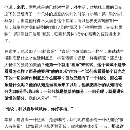
他说，
来吧
，意思就是他已经对世界，对生活，对地球上面的日光
之下的已经有了一个总体的虚空的认知的时候（小编：第1章的认知
框架），但是他好像不太满意这个答案，所以他要更深地察明一
切，就像刚才我们讲到的1章17节的“我又专心察明智慧，狂妄和愚
昧”，第2章就开始用“智慧，狂妄和愚昧”把专心察明的智慧讲出来
了。
在这里，他又加了一味“喜乐”，“喜乐”也像试验纸一样的，来试试生
活到底是什么？生活到底是一杯苦酒呢？还是一杯毒药呢？还是让
人畅快的独特的美酒？
他第一个就用“喜乐”来试试。这个试试不是来
看看怎么样？而是他要用“他的喜乐”作为一个试剂来看看整个日光之
下的一切的劳作到底是什么回事？但他已经有了一个结论，那么喜
乐是什么呢？他的认知是当喜乐来了以后，他就把喜乐的认知结论
分为2部分呈现出来，一部分就是堕落的部分；一部分呢，就是讲它
傲慢的部分。
我们来分析一下：
“他说，我以喜乐试试你，你好享福。”
享福，隐含着一种堕落，是愚昧的，我们现在也会有一种认知说“傻
人有傻福”，比如看过电影阿甘正传，你就能够体会到一点。
那么这