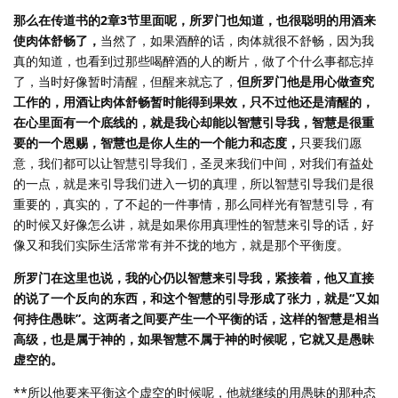
那么在传道书的2章3节里面呢，所罗门也知道，也很聪明的用酒来
使肉体舒畅了，
当然了，如果酒醉的话，肉体就很不舒畅，因为我
真的知道，也看到过那些喝醉酒的人的断片，做了个什么事都忘掉
了，当时好像暂时清醒，但醒来就忘了，
但所罗门他是用心做查究
工作的，用酒让肉体舒畅暂时能得到果效，只不过他还是清醒的，
在心里面有一个底线的，就是我心却能以智慧引导我，智慧是很重
要的一个恩赐，智慧也是你人生的一个能力和态度，
只要我们愿
意，我们都可以让智慧引导我们，圣灵来我们中间，对我们有益处
的一点，就是来引导我们进入一切的真理，所以智慧引导我们是很
重要的，真实的，了不起的一件事情，那么同样光有智慧引导，有
的时候又好像怎么讲，就是如果你用真理性的智慧来引导的话，好
像又和我们实际生活常常有并不拢的地方，就是那个平衡度。
所罗门在这里也说，我的心仍以智慧来引导我，紧接着，他又直接
的说了一个反向的东西，和这个智慧的引导形成了张力，就是“又如
何持住愚昧”。这两者之间要产生一个平衡的话，这样的智慧是相当
高级，也是属于神的，如果智慧不属于神的时候呢，它就又是愚昧
虚空的。
**所以他要来平衡这个虚空的时候呢，他就继续的用愚昧的那种态