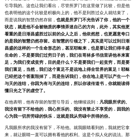
引导我的。这也让我们看出，尽管所罗门在这里做了比较，但是他
也表明他的这个比较是积极向上的，他不是到胜过众人就结束了，
而是说我的智慧仍然存留，
也就是所罗门不光告诉了你，他的一个
状态，就是他不会被物质的事情弄迷自己的方向，此外，其实他更
看重的是日渐昌盛胜过以前的众人之后，他依然想，也更愿意夸口
的是我的智慧仍然存留。在智慧的引领之下，其实是可以过到日渐
昌盛的这样的一个生命形态的，甚至耶稣来，也是要让我们得丰盛
生命的，不是要我们过穷日子的，我们在哥林多书信里讲他本来富
足，为我们变成贫穷，目的是什么？不是要我们一起贫穷，而是要
我们富足，当然，我们这个富足不是说地上得全世界的富足！耶稣
已经把这个答案毁掉了，而是告诉我们，你在地上是可以产生一个
与天的连结，你因为有与天的连结，所以你读传道书，你就能读得
懂日光之下的虚空了。
在他表明，他有存留的智慧引导后，他继续说到：
凡我眼所求的、
我没有留下不给他的．我心所乐的、我没有禁止不享受的．因我的
心为我一切所劳碌的快乐．这就是我从劳碌中所得的份。
凡我眼所求的我没有留下，不给他。就我眼睛看到的，我就把它拿
来，就让眼睛一直可以拥有看他的权利。这是个拟人化的说法。那