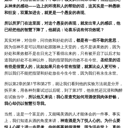
从神来的感动——边上的环境和人的帮助的话，这其实是一种愚昧
和狂妄，双重加进去，就更是一个愚妄的表现
。
所以所罗门在这里面，对这个愚妄的表现，就发出常人的感叹，他
已经把他的智慧下降了，他就说：论喜乐说有何功效呢？
其实对神，对信仰，问功效和好处的话
，都是有一些不敬的意思
，
因为信神不是可以用好处跟随神上天堂的，也不是谈果效的，因为
好处和果效都不是在日光之下看得出来的，只有被开启了以后才知
道我的好处不在神以外，我的指望我的功效不在今世。
圣经里的话
有些是很雷人的，比如如果只在今世有指望，就算比众人更可怜，
所以我们不能把指望和好处放在今生今世，因为我们有永生永世。
所以第2章的第1节和第2节，就让我们看到他的实验方法就是分开，
拆开来，用各种剂量试过以后呢，到了第3节，他依然还沉浸和陶醉
在试验当中，
所以他又来说：我心里查究如何用酒使我肉体舒畅，
我心却仍以智慧引导我。
当然，这是一个富足的，又能喝美酒的人才能体会的一件事。事实
上，我们知道从酒的角度来讲，
神造酒是为了悦人心的。为什么要
悦人心呢？进一步思考，你的答案就很清楚。因为活在世上，真的