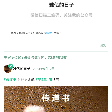
回复
于
经文讲解：传道书第14讲，第2章1节-3节
雅亿的日子
2023年5月12日
#传道书
# 经文讲解
#第2章1节
-3节