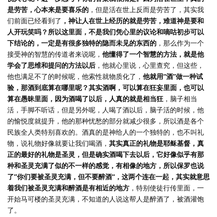
是劳苦，心本来是要喜乐的
，但是活在世上反而是劳苦了，其实我
们前面已经看到了
，神让人在世上经历的就是劳苦，难道神是要和
人开玩笑吗？所以这里面，不是我们凭心里的议论和嘀咕初步可以
下结论的，一定是有很多独特的隐而未见的东西的
，那么作为一个
接受神的智慧的传道者来说呢，
他懂得了一个智慧的方法，就是他
学会了思维和提问的方法以后
，他就心里说，心里查究，但这些，
他也满足不了的时候呢，他索性就物质化了，
他就用“酒”做一种试
验，那酒到底算在哪里呢？其实酒啊，可以算在狂妄里面，也可以
算在愚昧里面，因为酒喝了以后，人真的就是相当狂
，脑子相当
活，手脚不听话，但是另外呢，人喝了酒以后，脑子活的时候，他
的愉悦度就提升，他的那种忧愁的部分就减少很多，所以酒是各个
民族全人类特别喜欢的。酒真的是神给人的一个独特的，也不叫礼
物，说礼物好像就要让我们喝酒，
其实真正的礼物是耶稣基督，真
正的最好的礼物是圣灵，但是确实酒喝下去以后，它好像似乎有那
种和圣灵充满了似的不一样的感觉，有相像的地方，所以保罗也说
了”你们要被圣灵充满，但不要醉酒“，这两个连在一起，其实就意思
着我们被圣灵充满和醉酒是有相近的地方
，特别使徒行传里面，一
开始马可楼的圣灵充满，不知道的人说这帮人是醉酒了，被酒灌饱
了。