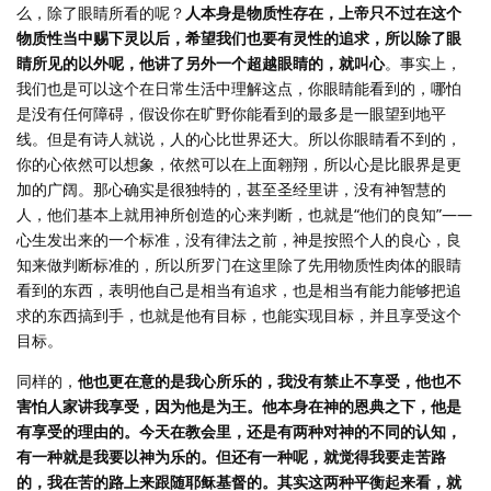
么，除了眼睛所看的呢？
人本身是物质性存在，上帝只不过在这个
物质性当中赐下灵以后，希望我们也要有灵性的追求，所以除了眼
睛所见的以外呢，他讲了另外一个超越眼睛的，就叫心
。事实上，
我们也是可以这个在日常生活中理解这点，你眼睛能看到的，哪怕
是没有任何障碍，假设你在旷野你能看到的最多是一眼望到地平
线。但是有诗人就说，人的心比世界还大。所以你眼睛看不到的，
你的心依然可以想象，依然可以在上面翱翔，所以心是比眼界是更
加的广阔。那心确实是很独特的，甚至圣经里讲，没有神智慧的
人，他们基本上就用神所创造的心来判断，也就是“他们的良知”——
心生发出来的一个标准，没有律法之前，神是按照个人的良心，良
知来做判断标准的，所以所罗门在这里除了先用物质性肉体的眼睛
看到的东西，表明他自己是相当有追求，也是相当有能力能够把追
求的东西搞到手，也就是他有目标，也能实现目标，并且享受这个
目标。
同样的，
他也更在意的是我心所乐的，我没有禁止不享受，他也不
害怕人家讲我享受，因为他是为王。他本身在神的恩典之下，他是
有享受的理由的。今天在教会里，还是有两种对神的不同的认知，
有一种就是我要以神为乐的。但还有一种呢，就觉得我要走苦路
的，我在苦的路上来跟随耶稣基督的。其实这两种平衡起来看，就