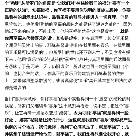
个“愚昧”从所罗门的角度是“让我们对”神赐给我们的福分“要有一个
正确的认知”。知福惜福，你享福不要用你聪明的脑袋去想神，你要
靠着神的启示来认识神，靠着圣灵的引导才能进入一切真理
。但是
尽管如此，他仍发现“他的享福的愚昧之处是缺了通达之处的”，因为
他试下来的结论，不能上天，他的享福仍然是“这也是虚空” ，
就是
你用享福来代替喜乐的话，其实是虚空
。但在真理里，其实喜乐是
个属灵的灵性上的事，耶稣基督讲“你们在我里面有喜乐，在我里面
的喜乐是可以满足的”，但所罗门的世代还不到末世，圣灵也没有赐
下来，他用“喜乐”的试剂试验的“享福”仍然缺少真理里面的通达而带
有愚昧，于是无法上天，仍旧虚空，所以这也再一次提示我们（小
编：也切合主的话），你真正的喜乐只能建筑在耶稣基督的救赎
上，如果你用堕落散漫的，或者说你使“喜乐”离开其本意的用法的话
都是错误的。
当用“喜乐试试你、你好享福”的这个实验得到一个“虚空”的结论的时
候呢，所罗门又继续拿“喜乐”这个试剂再看看，说不定，把这个“喜
乐”，让它再降一点层次变成“嬉笑”。
因为可能“享福”就是得到一些
好处，“嬉笑”呢就是让我们开心，这也就是我们对“喜乐”最容易产生
误解的两个地方，我们觉得，得到了心满意足了，就是享福了；儿
孙满堂了还留遗产给他们，就享福了。我们觉得只要让我开心，就