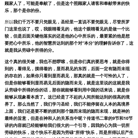
顾家人了，可能是奉献了，但是这个照顾家人请客和奉献带来的快
乐，那个是你的份。
所以
我们千万不要只凭眼见，圣经里一直说不要凭眼见，尽管所罗
门这里也说了，哎，我眼睛看见的，他这个眼睛看见的是做一个比
较，但是后面关键他落实的还是他的心中所乐的，最要紧的他是想
要把心中所乐，他的智慧所达到的那个对“本分”的理解告诉你了，这
就是我从劳碌中所得的分。
这个真的很关键，我也不想啰嗦，但是你们真的要思考，就是你得
到的，看得见，摸得着的，显而易见的东西，后面一定有隐而未现
的存在的，如果你只看到显而易见，那真的就是一个可怜的人了，
但是你能够看到显而易见后面的隐而未见，就是这里说的这就是我
从劳碌中所得的份的话，那你就能够看到用中国的话来说，就是你
能够从现象看本质了。这已经是了不起的人间所能达到的很高的境
界了。那么当然了，我们学习圣经，我们不能停留在人本的高境界
上面，我们还是要不断的抓到那个隐而未现的隐而未现，就是神的
最终的旨意，但是在神和人的关系当中呢？传道书二章的9节和10节
讲的内容就已经能够给我们很大的一个引导，因我的心为我一切所
劳碌的快乐，这个快乐不是因为劳碌“所得”快乐，而是所得以后产生