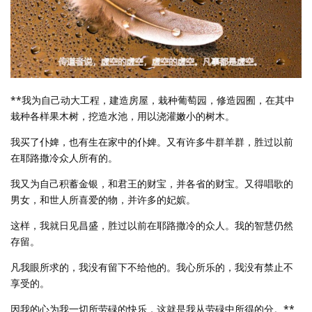
**我为自己动大工程，建造房屋，栽种葡萄园，修造园囿，在其中
栽种各样果木树，挖造水池，用以浇灌嫩小的树木。
我买了仆婢，也有生在家中的仆婢。又有许多牛群羊群，胜过以前
在耶路撒冷众人所有的。
我又为自己积蓄金银，和君王的财宝，并各省的财宝。又得唱歌的
男女，和世人所喜爱的物，并许多的妃嫔。
这样，我就日见昌盛，胜过以前在耶路撒冷的众人。我的智慧仍然
存留。
凡我眼所求的，我没有留下不给他的。我心所乐的，我没有禁止不
享受的。
因我的心为我一切所劳碌的快乐，这就是我从劳碌中所得的分。**