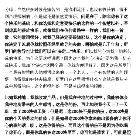
劳碌，当然很多时候是痛苦的，是流泪流汗，也没有收获的，得不
到合理报酬的，但是你还是依然要快乐。
问题在于，除非你有了这
个快乐的基础，和你选择和定意要快乐的这样的一个智慧以外，否
则你真的很难快乐，就像我们在信仰道路中一样的，我们有一首
歌，它的歌词很好，就我已经决定要跟随耶稣，这个是你的决定，
你决定了以后你就按照圣经里教导的去做，哪怕就是几千年前，所
罗门的教导也让我们可以在“决定上”快乐
。所以我的心为我一切所劳
碌的快乐。为什么要这样讲呢？因为这个我的心“决定”要为我一切劳
碌快乐，我加了“决定”这两个词，你就方便理解了。因为这是所罗门
一个最有智慧的人他领悟出来的，一个老人，一个有智慧的人的领
悟，值得我们好好去揣摩。所罗门在这里领悟什么？这就是我从劳
碌中所得的份，这个所得的份，不是劳碌得来的报酬。
比如我种地，我就收农产品，但是我在种地的过程中，我能够体会
我种地所带来的人生感悟，这是你的份。再比如说我今天上了一天
班，拿了200块钱工资，但是呢，这200块不是你的份，这200块是
你的今天的劳动的价值，但是如果这200块你拿来做出很多的让你开
心的事的话，哎，这是你得的份。而且这个得的份不是因为你吃喝
了你开心，而是你真的在这200块里面，你可能是请客了，可能是照