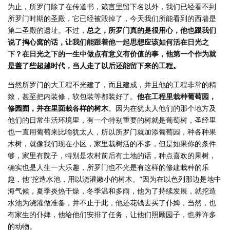
为止，所罗门除了在传道书，箴言里留下名以外，我们已经看不到
所罗门时期的圣殿，它已经被毁掉了，今天我们所能看到的西墙是
第二圣殿的遗址。不过，
总之，所罗门真的是很用心，他也跟我们
说了掏心窝的话，让我们能跟着他一起思想应该如何活在日光之
下？在日光之下的一生中做点有意义有价值的事，他第一个作为就
是盖了些超越时代，当人走了以后还能留下来的工程。
当然所罗门的大工程不光建了，而且建成，并且他的工程非常的精
致，甚至把内装修，软包装等都装好了。
他在工程里栽种葡萄园，
修园囿，并在里面栽各样的树木
。因为在犹太人他们的那个地方及
他们的日常生活环境里，有一个特别重要的树就是葡萄树，圣经里
也一直用葡萄来比喻犹太人，所以所罗门就加添葡萄园，种各种果
木树，就像我们现在小区，家里栽树活的不多，但是如果你的条件
够，家里有院子，特别是农村前后有土地的话，种点喜欢的果树，
确实也是人生一大乐趣，所罗门也不光是有这样的修建栽种的乐
趣，他“挖造水池，用以浇灌嫩小的树木。”因为在以色列那边是地中
海气候，夏季炎热干燥，冬季温和多雨，他为了持续发展，就挖造
水池为浇灌做准备，并不止于此，他还花钱去买了仆婢，当然，也
有家生的仆婢，他给他们安排了任务，让他们照顾园子，也养许多
的动物。