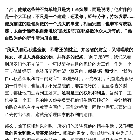
当然，
他做这些并不简单地只是为了来炫耀，而是说明了他所作的
是一个大工程，不只是一个建造，还装修，经营劳作，持续发展……
他所描述的是他所做的一个庞大的事业，相当完整，也非常有成就
感，以至于他都很自豪地说“胜过以前在耶路撒冷众人所有的。” 他
自己为他的所作所为所自豪。
“我又为自己积蓄金银、和君王的财宝、并各省的财宝．又得唱歌的
男女、和世人所喜爱的物、并许多的妃嫔
。”到了第8节，我们又看
到所罗门他不光做了一些可以留存在世的系统的大工程，作为一个
王，他能经历，也经历了百姓望尘莫及的，
就是“权”和“利”
。“我为
自己积蓄金银和君王的财宝”，就是权利，不光权利，利益也是很好
的一件事情，他搜刮了不光是他的，耶路撒冷的，甚至各省的财
宝，都让他们进贡到王这来。
这就是王的权利和利益
。当然了，王
也要像一个王，你的臣民你要负责把他们生活安顿好的，要让所有
的民众有吃有住有教育有医疗，王能这样做，同样也需要老百姓自
己去付出代价。这就是治理国家的权利的运作。
那么，除了权和利以外呢，所罗门他又讲究他的精神生活，
又“得唱
歌的男女和世人所喜爱的物”。
唱歌的男女，我们就把它引申为是艺