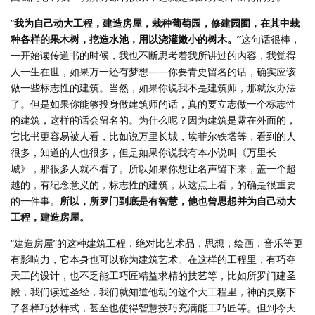
“
我为自己动大工程，建造房屋，栽种葡萄园，修建园囿，在其中栽
种各样的果木树，挖造水池，用以浇灌嫩小的树木。”
这句话很棒，
一开始读传道书的时候，我也不断思考着我所讲过的内容，我觉得
人一生在世，如果万一还有梦想——你要青史留名的话，确实应该
做一些标志性的建筑。当然，如果你说我不是建筑师，那就没办法
了。但是如果你能够投身做建筑师的话，真的要立志做一个标志性
的建筑，这样的话会留名的。为什么呢？因为建筑是露在外面的，
它比书更容易被人看，比如说万里长城，埃菲尔铁塔等，看到的人
很多，知道的人也很多，但是如果你说我有本小说叫《万里长
城》，那很多人就不看了。所以如果你想让名声留下来，盖一个超
越的，有纪念意义的，标志性的建筑，从这点上看，的确是很重要
的一件事。
所以，所罗门到底是有智慧，他也曾思想并为自己动大
工程，建造房屋。
“建造房屋”的这种建筑工程，绝对比艺术品，思想，绘画，音乐等更
有影响力，它本身也可以称为建筑艺术。在这样的工程里，有巧夺
天工的设计，也不乏能工巧匠精益求精的技艺等，比如所罗门建圣
殿，我们读过圣经，我们就知道他动的这个大工程里，神的灵赐下
了各样巧妙样式，甚至也使得智慧技巧充满能工巧匠等。但到今天