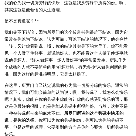
我的心为我一切所劳碌的快乐，这就是我从劳碌中所得的份。啊，
其实这就是他领悟的人生道理。
是不是真道呢？**
我们先不下结论，因为所罗门的这个传道书你很难下结论，因为它
常常在你以为下结论，认为可靠，可以下结论的情况下，他会突然
一转，又让你看到说，哦，你的结论其实是下的太早了。你不能看
见一个人做了件好事，就说他好人。也不能看这个人做了件坏事就
说他是坏人。“好人做坏事，坏人做好事”的事常常发生。所以作为一
个成熟的人就不要简单的用“好坏对错，有无多少”来做你判断的标
准，因为这样的标准很明显，它是太粗糙了。
在这里，所罗门自己认定说我的心为我一切所劳碌的快乐。通常的
情况下，我们可能会简单的认为说：哎，我劳碌了，我怎么会快乐
呢？其实，你能在你的劳碌中你能够让你的心感受到快乐的话，那
这是你最好的报酬，也是你能从劳碌中所得的份。当然，这并不是
一种被劳碌所带来的麻木不仁。
所罗门所讲的这个劳碌中快乐的
道，是你的选择
。你可以为你的劳碌抱怨，你可以为你的劳碌不
平，但是这里的道理，它要引到的方向是你的心要为一切所劳碌的
快乐。