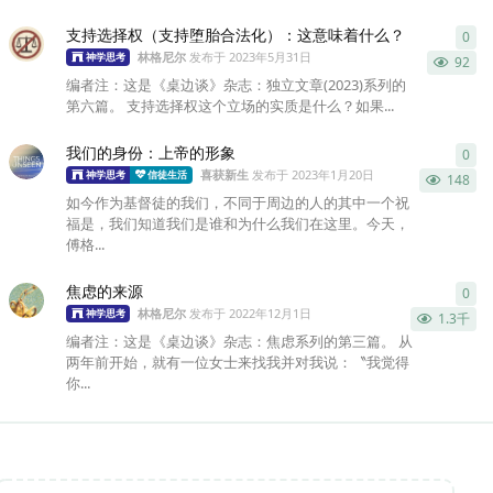
支持选择权（支持堕胎合法化）：这意味着什么？
0
0
条
林格尼尔
发布于
2023年5月31日
神学思考
92
编者注：这是《桌边谈》杂志：独立文章(2023)系列的
第六篇。 支持选择权这个立场的实质是什么？如果...
我们的身份：上帝的形象
0
0
条
喜获新生
发布于
2023年1月20日
神学思考
信徒生活
148
如今作为基督徒的我们，不同于周边的人的其中一个祝
福是，我们知道我们是谁和为什么我们在这里。今天，
傅格...
焦虑的来源
0
0
条
林格尼尔
发布于
2022年12月1日
神学思考
1.3千
编者注：这是《桌边谈》杂志：焦虑系列的第三篇。 从
两年前开始，就有一位女士来找我并对我说：〝我觉得
你...