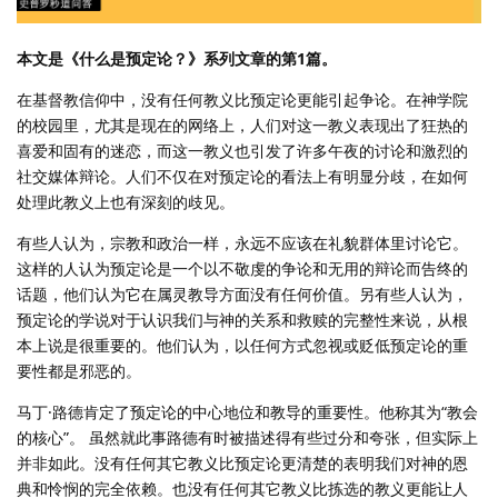
本文是《什么是预定论？》系列文章的第1篇。
在基督教信仰中，没有任何教义比预定论更能引起争论。在神学院
的校园里，尤其是现在的网络上，人们对这一教义表现出了狂热的
喜爱和固有的迷恋，而这一教义也引发了许多午夜的讨论和激烈的
社交媒体辩论。人们不仅在对预定论的看法上有明显分歧，在如何
处理此教义上也有深刻的歧见。
有些人认为，宗教和政治一样，永远不应该在礼貌群体里讨论它。
这样的人认为预定论是一个以不敬虔的争论和无用的辩论而告终的
话题，他们认为它在属灵教导方面没有任何价值。另有些人认为，
预定论的学说对于认识我们与神的关系和救赎的完整性来说，从根
本上说是很重要的。他们认为，以任何方式忽视或贬低预定论的重
要性都是邪恶的。
马丁·路德肯定了预定论的中心地位和教导的重要性。他称其为“教会
的核心”。 虽然就此事路德有时被描述得有些过分和夸张，但实际上
并非如此。没有任何其它教义比预定论更清楚的表明我们对神的恩
典和怜悯的完全依赖。也没有任何其它教义比拣选的教义更能让人