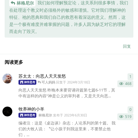
我们如何理解预定论，这关系到很多事情，我们
林格尼尔
在处理这个教义时必须格外的敏感和谨慎。它对我们理解神的
特征、祂的恩典和我们自己的救恩有着深远的意义。然而，这
是一个极有难度并难掌握的问题，许多人因为缺乏对它的理解
而走向了毁灭。
回复
阅读更多
苏太太：向恶人天天发怒
1
1
条
可人妈妈
回复于
2024年3月18日
神学思考
468
向恶人天天发怒 昨晚本来要背诵诗篇第七篇6-11节，其
中有这样的内容“神是公义的审判者，又是天天向恶...
牧养神的小羊
0
0
条
林格尼尔
发布于
2023年6月30日
神学思考
519
编者注：这是《桌边谈》杂志：人论系列的第十篇。 我
们的大牧人说：〝让小孩子到我这里来，不要禁止他
们，...