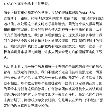
在信心的属灵争战中得到安慰。
历史上所有相信预定论的圣徒，是我们理解基督教的核心人物——
奥古斯丁、路德、约翰·加尔文和约拿单·爱德华兹，他们都同样强烈
地相信，在处理这一教义时必须非常谨慎。因为这个教义很容易被
扭曲和严重误解。这样的误解会使人对神有一种扭曲的看法，以至
于几乎视神为魔鬼。我们如何理解预定论，这关系到很多事情，我
们在处理这个教义时必须格外的敏感和谨慎。它对我们理解神的特
征、祂的恩典和我们自己的救恩有着深远的意义。然而，这是一个
极有难度并难掌握的问题，许多人因为缺乏对它的理解而走向了毁
灭。
从历史上看，几乎每个教派和每一个有信仰告白或信条持守的教会
都有一些预定论的教义。我们不能说长老会信徒相信预定论，而卫
理公会信徒不相信，或者说圣公会信徒相信预定论，而罗马天主教
徒不相信。每个教会和每个基督徒都有一些关于预定论的认知，因
为圣经本身就有这样的教导。任何教会团体或基督徒个人若认真对
待新约圣经的内容，迟早都要因这一教义而挣扎。预定论这个词并
非奥古斯丁，路德或加尔文发明的。它是可以在新约 （译者注：预
定论的教义真理是充满圣经的。