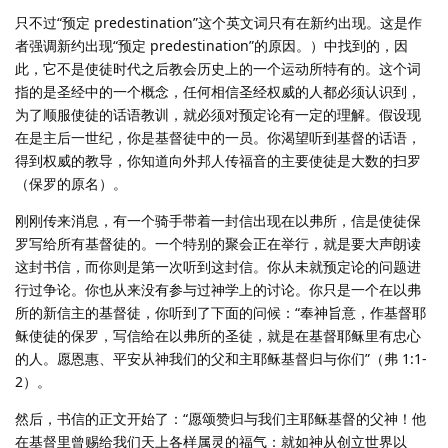
只不过“预定 predestination”这个英文词只有在新约出现。这是作
者强调新约出现“预定 predestination”的原因。）中找到的，因
此，它不是使徒时代之后教会历史上的一个运动所特有的。这个词
指的是圣经中的一个概念，任何相信圣经权威的人都必须认识到，
为了顺服使徒的话语教训，就必须对预定论有一定的理解。假设现
在是主后一世纪，你是基督徒中的一员。你渴望听到基督的话语，
得到权威的教导，你知道向外邦人传福音的主要使徒是大数的扫罗
（保罗的原名）。
刚刚传来消息，有一个骑手带着一封信出现在以弗所，信是使徒保
罗写给所有基督徒的。一个特别的聚会正在举行，就是要大声朗读
这封书信，而你则是第一次听到这封信。你从未就预定论的问题进
行过争论。你也从来没有参与过神学上的讨论。你只是一个在以弗
所的新信主的基督徒，你听到了下面的问候：“奉神旨意，作基督耶
稣使徒的保罗，写信给在以弗所的圣徒，就是在基督耶稣里有忠心
的人。愿恩惠、平安从神我们的父和主耶稣基督归与你们”（弗 1:1-
2）。
然后，书信的正文开始了：“愿颂赞归与我们主耶稣基督的父神！他
在基督里曾赐给我们天上各样属灵的福气：就如神从创立世界以