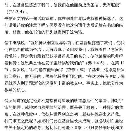
前，在基督里拣选了我们，使我们在他面前成为圣洁，无有瑕疵”
（弗1:3-4）。
书信正文的第一句话就宣布，你在创造世界以先就被神拣选了。这
句话引起你的注意了吗？保罗没有把这句话作为后记放在书信的结
尾。相反，他在书信的开头就提到了这句话。
信中继续说：“就如神从创立世界以前，在基督里拣选了我们，使我
们在他面前成为圣洁，无有瑕疵；又因爱我们，就按着自己意旨所
喜悦的，预定我们藉着耶稣基督得儿子的名分，使他荣耀的恩典得
着称赞；这恩典是他在爱子里所赐给我们的”（弗 1:4-6）。在第 11
节，保罗说：“我们也在他里面得（或作：成）了基业；这原是那位
随己意行、做万事的，照着他旨意所预定的。”在这封书信伊始，保
罗就深入到了预定论的深度和丰富的教义中。事实上，他把它作为
教导的核心。
保罗所讲的预定论并不是指神对星辰的轨道总括性的掌管，神对宇
宙的护理，或神对自然规律的治理，而是关于救赎，一种预定的救
赎，在这种救赎中，信徒从世界创立之初，就被神拣选出来得救。
我们该怎么做呢？如果我们要在基督里长大成熟，就必须明白圣经
中关于预定论的教导。起初我们可能不喜欢，但只要仔细研读和注