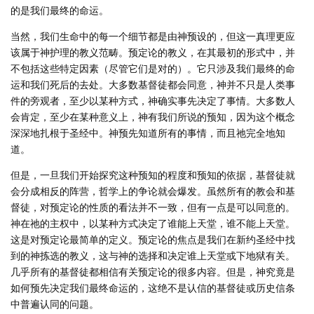
的是我们最终的命运。
当然，我们生命中的每一个细节都是由神预设的，但这一真理更应
该属于神护理的教义范畴。预定论的教义，在其最初的形式中，并
不包括这些特定因素（尽管它们是对的）。它只涉及我们最终的命
运和我们死后的去处。大多数基督徒都会同意，神并不只是人类事
件的旁观者，至少以某种方式，神确实事先决定了事情。大多数人
会肯定，至少在某种意义上，神有我们所说的预知，因为这个概念
深深地扎根于圣经中。神预先知道所有的事情，而且祂完全地知
道。
但是，一旦我们开始探究这种预知的程度和预知的依据，基督徒就
会分成相反的阵营，哲学上的争论就会爆发。虽然所有的教会和基
督徒，对预定论的性质的看法并不一致，但有一点是可以同意的。
神在祂的主权中，以某种方式决定了谁能上天堂，谁不能上天堂。
这是对预定论最简单的定义。预定论的焦点是我们在新约圣经中找
到的神拣选的教义，这与神的选择和决定谁上天堂或下地狱有关。
几乎所有的基督徒都相信有关预定论的很多内容。但是，神究竟是
如何预先决定我们最终命运的，这绝不是认信的基督徒或历史信条
中普遍认同的问题。