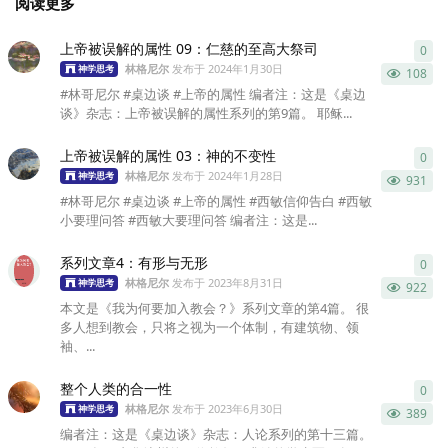
阅读更多
上帝被误解的属性 09：仁慈的至高大祭司
0
0
条
林格尼尔
发布于
2024年1月30日
神学思考
108
#林哥尼尔 #桌边谈 #上帝的属性 编者注：这是《桌边
谈》杂志：上帝被误解的属性系列的第9篇。 耶稣...
上帝被误解的属性 03：神的不变性
0
0
条
林格尼尔
发布于
2024年1月28日
神学思考
931
#林哥尼尔 #桌边谈 #上帝的属性 #西敏信仰告白 #西敏
小要理问答 #西敏大要理问答 编者注：这是...
系列文章4：有形与无形
0
0
条
林格尼尔
发布于
2023年8月31日
神学思考
922
本文是《我为何要加入教会？》系列文章的第4篇。 很
多人想到教会，只将之视为一个体制，有建筑物、领
袖、...
整个人类的合一性
0
0
条
林格尼尔
发布于
2023年6月30日
神学思考
389
编者注：这是《桌边谈》杂志：人论系列的第十三篇。