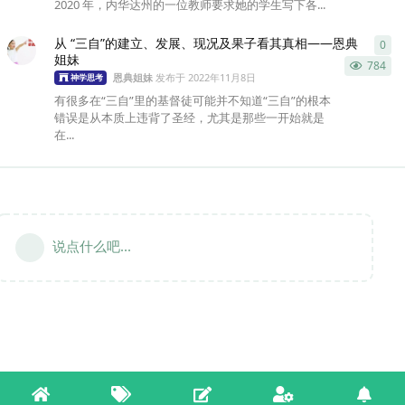
2020 年，内华达州的一位教师要求她的学生写下各...
从 “三自”的建立、发展、现况及果子看其真相——恩典
0
0
条
姐妹
784
恩典姐妹
发布于
2022年11月8日
神学思考
有很多在“三自”里的基督徒可能并不知道“三自”的根本
错误是从本质上违背了圣经，尤其是那些一开始就是
在...
说点什么吧...