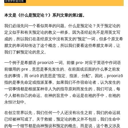
本文是《什么是预定论？》系列文章的第2篇。
我们必须先问一个看似简单的问题。什么是预定论？关于预定论的
定义似乎和有关预定论的教义一样多。因为圣经起先不是用英文写
成的，所以我们在圣经原文中没有英文的“预定”一词，但多个原文希
腊文的单词却传达了这个概念，所以我们要看这些希腊文单词，让
我们了解预定论的意义。
一个例子是希腊语 proorizō 一词。前缀 pro- 对应于英语中作词语
前缀用的 pre，意思是事先发生的、在前面或后面的什么事之前发
生的事情，而 orizō 的意思是“指定、指派、分配”。因此，proorizō
指的是事先命定或指派某事。如果我们不作宿命论者，认为发生的
一切事情都是根据某种非人为的指导原则而发生的，我们可说，每
个人都有自己的命运。在神的旨意中，命运是在祂的手中，在祂的
永恒计划中。
在创立世界以先，我们任何一个人还没有出生之前，我们的命运就
已经被神写成了。关于救赎，预定论的教义并不包括，我们生命中
的每一个细节都是由神预设和预定的概念。而是说，这个教义涉及