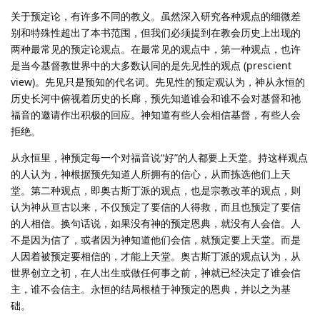
关于预定论，有许多不同的教义。虽然深入研究各种观点的细微差
别和特殊性超出了本书范围，但我们必须提到在教会历史上出现的
两种最常见的预定论观点。在最常见的观点中，第一种观点，也许
是当今基督教世界中的大多数认同的是先见性的观点 (prescient
view)。先见只是预知的代名词。先见性的预定观认为，神从永恒的
历史长河中俯视着历史的长廊，预先知道谁会和谁不会对基督和祂
福音的邀请作出积极的回应。神知道有些人会相信基督，有些人会
拒绝。
从永恒里，神预定每一个对福音说“好”的人都要上天堂。持这样观点
的人认为，神根据预先知道人所拥有的信心，从而拣选他们上天
堂。第二种观点，即奥古斯丁派的观点，也是宗教改革的观点，则
认为神从亘古以来，不仅预定了要信的人得救，而且也预定了要信
的人相信。换句话说，如果没有神的预定恩典，就没有人会信。人
不是因为信了，或者因为神知道他们会信，就预定要上天堂。而是
人因着被预定要相信的，才能上天堂。奥古斯丁派的观点认为，从
世界创立之初，在人出生或做任何事之前，神就已经决定了谁会信
主，谁不会信主。永恒的结局根植于神预定的恩典，并以之为基
础。