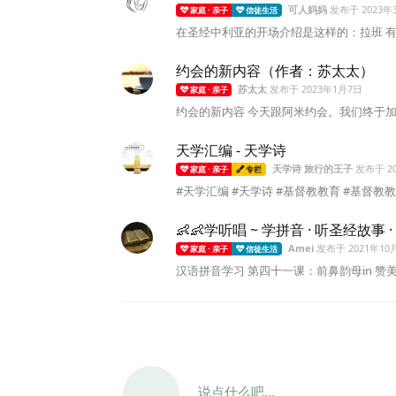
可人妈妈
发布于
2023年
家庭 · 亲子
信徒生活
在圣经中利亚的开场介绍是这样的：拉班 有两个
约会的新内容（作者：苏太太）
苏太太
发布于
2023年1月7日
家庭 · 亲子
约会的新内容 今天跟阿米约会。我们终于加
天学汇编 - 天学诗
天学诗 旅行的王子
发布于
2
家庭 · 亲子
专栏
#天学汇编 #天学诗 #基督教教育 #基督教教育
👶👶学听唱 ~ 学拼音 · 听圣经故事
Amei
发布于
2021年10
家庭 · 亲子
信徒生活
汉语拼音学习 第四十一课：前鼻韵母in 赞美
说点什么吧...