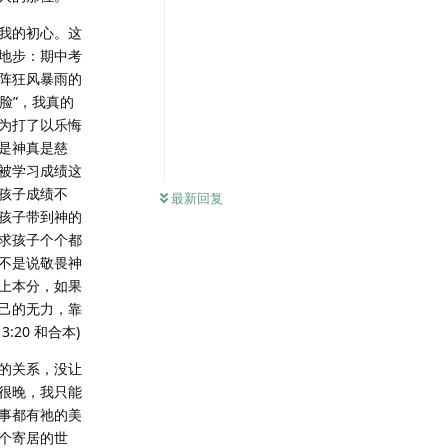
我的初心。这
地步：期中考
阵狂风暴雨的
脸”，我真的
为打了以乐悔
是神真是慈
被学习成绩这
孩子成绩不
最新回复
孩子带到神的
求孩子个个都
不是说敬畏神
上本分，如果
己的无力，靠
20 和合本)
的关系，没让
很晚，我只能
事都有祂的美
个寄居的世