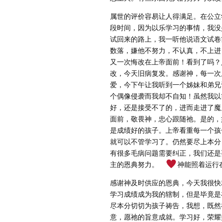
属世的评价容易让人得满足。在公立
段时间，因为以乐学习的事情，我没
试回来的路上，我一听他说语文试卷
数落，嫌他不努力，不认真，不上进！
又一次悔改在上帝面前！看到了吗？
改，今天旧病复发。感谢神，每一次
爱，今下午让我听到一个姊妹和弟兄
个偶像侵袭而我却不自知！虽然我以
好，还是接受不了的，进而走进了魔
面前，敬畏神，忠心跟随祂。是的，
是成绩好的孩子。上帝看重每一个孩
就可以不管学习了。仍然要尽上本分
有很多毛病问题需要纠正，我们还是
主的恩典努力。
神能照着运行在
感谢神及时供应的恩典，今天我很快
学习成绩成为我的辖制，但是毕竟是
尽本分切切为孩子祷告，我想，既然
意，愿祂的旨意成就。学习好，荣耀