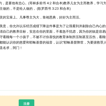
，是要他有忠心。(哥林多前书 4:2 和合本)教养儿女为主而教养，学习
的，不是给人做的， (歌罗西书 3:23 和合本)
灵的宝座上。凡事尊主为大，靠祂恩典，好好为主而活。
美意，你允许以乐经历成绩下降这件事是为了让我看到并剔除自己内心的
清自己的教养目标，安息在你的里面，不着急不忧虑，因为你的轭是容易
守看顾每一个小孩子，不被不讨你喜悦的教育体制所压制甚至压伤，看顾
都能认识你的慈爱和耶稣基督的福音，认识“耶稣基督降世，为要拯救罪人
圣名求，阿门！
注册