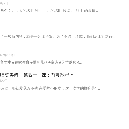
3月25日
女儿，大的名叫 利亚 ，小的名叫 拉结 。 利亚 的眼睛...
了一项新内容，就是一起读诗篇。为了不流于形式，我们从上行之诗...
022年11月19日
文本 #在家教育 #拼音儿歌 #童诗 #天学默咏 4...
 · 唱赞美诗 ~ 第四十一课：前鼻韵母in
月22日
诗歌：耶稣爱我万不错 亲爱的小朋友，这一次学的拼音是“i...