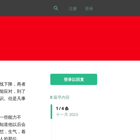
注册
登录
登录以回复
线下降，再者
能应对，到了
最早内容
识。但是凡事
1
/
4
条
十一月 2023
一些能力不
知道他以后会
怼，生气，着
人的那位。