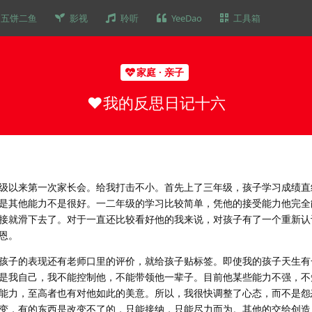
五饼二鱼
影视
聆听
YeeDao
工具箱
家庭 · 亲子
♥️我的反思日记十六
级以来第一次家长会。给我打击不小。首先上了三年级，孩子学习成绩直
是其他能力不是很好。一二年级的学习比较简单，凭他的接受能力他完全
接就滑下去了。对于一直还比较看好他的我来说，对孩子有了一个重新认
恩。
孩子的表现还有老师口里的评价，就给孩子贴标签。即使我的孩子天生有
是我自己，我不能控制他，不能带领他一辈子。目前他某些能力不强，不
能力，至高者也有对他如此的美意。所以，我很快调整了心态，而不是怨
变，有的东西是改变不了的，只能接纳，只能尽力而为。其他的交给创造