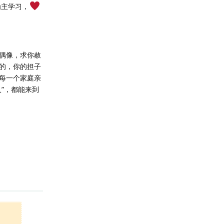
为主学习，
偶像，求你赦
的，你的担子
每一个家庭亲
”，都能来到
回复