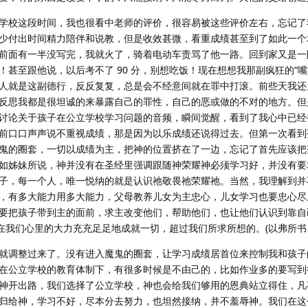
学校这段时间，我也很看中老师的评价，很容易被这些评价左右，忘记了
少付出时间精力陪伴和说教，但是收效甚微，看重成绩甚至到了如此一个
前面有一半没写完，我就火了，骑着电动车责骂了他一路。回到家又是一
甚至跟他说，以后考不了 90 分，别想吃饭！现在想想我那副疯狂的“嘴
人就是这副德行，反反复复，总是会不经意间就在罪中打滚。前些天我还
反思我都是很坦诚的来暴露自己的罪性，自己的恶或做的不对的地方。但
讨论关于孩子在公立学校学习问题的音频，瞬间觉醒，看到了我心中已经
前口口声声说不重视成绩，那是因为以乐成绩还说得过去。但第一次看到
鬼的圈套，一切以成绩为主，把神的位置挤在了一边，忘记了首先应该把
如姊妹所说，神并没有在圣经里强调跟随神荣耀神必须学习好，并没有要
子，每一个人，唯一悦纳的就是认识祂敬畏祂荣耀祂。当然，我理解到并
，有多大能力用多大能力，父母教养儿女为主忠心，儿女学习也要忠心尽
要把孩子带到主的面前，求主改变他们，帮助他们，也让他们认识到靠自
我们心里的大力充充足足地成就一切，超过我们所求所想的。(以弗所书 3:
就调整过来了。没有进入魔鬼的圈套，让学习成绩居首位来控制我和孩子
在公立学校的教育体制下，有很多时候是不由己的，比如作业多的要写到
神开出路，我们选择了公立学校，神也会给我们够用的恩典站立得住，凡
归给神，学习不好，尽本分去努力，也坦然接纳，并不羞辱神。我们在这