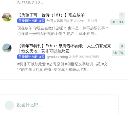
BLESSING 1 2 ...
【为孩子写一首诗（161）】现在放羊
1
1
条
可人妈妈
回复于
2022年11月25日
赞美诗 · 电影 · 文艺
193
现在放羊 你现在在做什么呢？ 也许是一件不起眼的事？
也许是一份别人轻视的工作？ 也许， 你正在 野...
【青年节特刊】Echo：纵青春不如歌，人生仍有光亮
0
0
条
丨散文天地 - 莫非可以如此爱
76
gweLearning
发布于
2022年5月5日
赞美诗 · 电影 · 文艺
#莫非可以如此爱 #公号原创 #创世纪文字培训书苑 #文
字的力量 #刘嘉 #别让友谊成为稀缺品 #友...
说点什么吧...