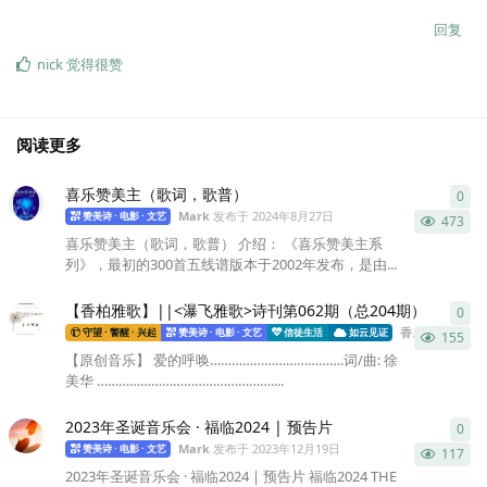
回复
nick
觉得很赞
阅读更多
喜乐赞美主（歌词，歌普）
0
0
条
Mark
发布于
2024年8月27日
赞美诗 · 电影 · 文艺
473
喜乐赞美主（歌词，歌普） 介绍： 《喜乐赞美主系
列》，最初的300首五线谱版本于2002年发布，是由...
【香柏雅歌】||<瀑飞雅歌>诗刊第062期（总204期）
0
0
条
香柏雅歌
发布
守望 · 警醒 · 兴起
赞美诗 · 电影 · 文艺
信徒生活
如云见证
155
【原创音乐】 爱的呼唤……………………………….词/曲: 徐
美华 …………………………………………....
2023年圣诞音乐会 · 福临2024 | 预告片
0
0
条
Mark
发布于
2023年12月19日
赞美诗 · 电影 · 文艺
117
2023年圣诞音乐会 · 福临2024 | 预告片 福临2024 THE