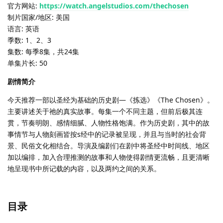
官方网站:
https://watch.angelstudios.com/thechosen
制片国家/地区: 美国
语言: 英语
季数: 1、2、3
集数: 每季8集，共24集
单集片长: 50
剧情简介
今天推荐一部以圣经为基础的历史剧—《拣选》《The Chosen》。
主要讲述关于祂的真实故事。每集一个不同主题，但前后极其连
贯，节奏明朗、感情细腻、人物性格饱满。作为历史剧，其中的故
事情节与人物刻画皆按s经中的记录被呈现，并且与当时的社会背
景、民俗文化相结合。导演及编剧们在剧中将圣经中时间线、地区
加以编排，加入合理推测的故事和人物使得剧情更流畅，且更清晰
地呈现书中所记载的内容，以及两约之间的关系。
目录