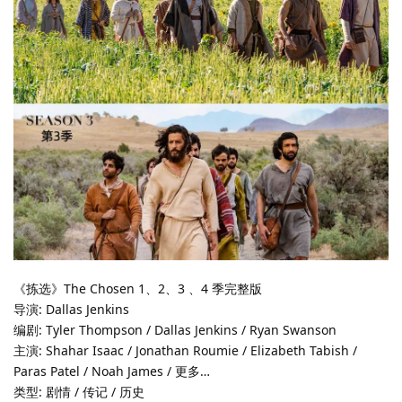
《拣选》The Chosen 1、2、3 、4 季完整版
导演: Dallas Jenkins
编剧: Tyler Thompson / Dallas Jenkins / Ryan Swanson
主演: Shahar Isaac / Jonathan Roumie / Elizabeth Tabish /
Paras Patel / Noah James / 更多…
类型: 剧情 / 传记 / 历史