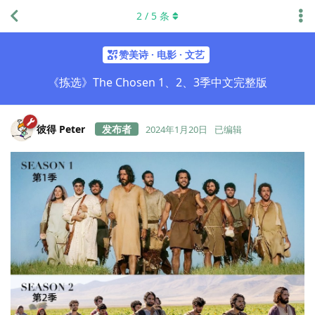
2
/
5
条
赞美诗 · 电影 · 文艺
《拣选》The Chosen 1、2、3季中文完整版
彼得 Peter
2024年1月20日
已编辑