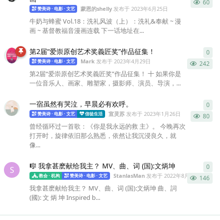
60
蒙恩的shelly
发布于
2023年6月25日
赞美诗 · 电影 · 文艺
牛奶与蜂蜜 Vol.18：洗礼风波（上）：洗礼&奉献 ~ 漫
画 ~ 基督教福音漫画连载 下一话地址在...
第2届“爱崇原创艺术奖義匠奖”作品征集！
0
0
条
Mark
发布于
2023年4月29日
赞美诗 · 电影 · 文艺
242
第2届“爱崇原创艺术奖義匠奖”作品征集！ 十 如果你是
一位音乐人、画家、雕塑家，摄影师、演员、导演，...
一宿虽然有哭泣，早晨必有欢呼。
0
0
条
宣灵苏
发布于
2023年1月26日
赞美诗 · 电影 · 文艺
信徒生活
80
曾经循环过一首歌：《你是我永远的救 主》。 今晚再次
打开时，旋律依旧那么熟悉，依然让我沉浸良久，就
像...
🎼 我拿甚麽献给我主？ MV、曲、词 (国):文炳坤
0
0
条
S
StanlasMan
发布于
2022年8月9日
教会 · 机构
赞美诗 · 电影 · 文艺
146
我拿甚麽献给我主？ MV、曲、词 (国):文炳坤 曲、詞
(國): 文 炳 坤 Inspired b...