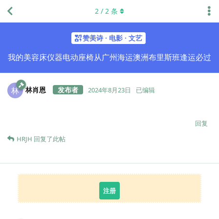
2
/
2
条
赞美诗 · 电影 · 文艺
我的美容床仪器电动座椅从广州海运澳洲布里斯班逢运必过
林肖恩
林
2024年8月23日
已编辑
回复
HRJH
回复了此帖
注册