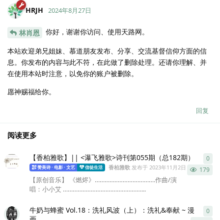
HRJH
2024年8月27日
你好，谢谢你访问、使用天路网。
林肖恩
本站欢迎弟兄姐妹、慕道朋友发布、分享、交流基督信仰方面的信
息。你发布的内容与此不符，在此做了删除处理。还请你理解、并
在使用本站时注意，以免你的账户被删除。
愿神赐福给你。
回复
阅读更多
【香柏雅歌】|| <瀑飞雅歌>诗刊第055期（总182期）
0
0
条
香柏雅歌
发布于
2023年11月2日
赞美诗 · 电影 · 文艺
信徒生活
179
【原创音乐】 《燃烬》……………………………….作曲/演
唱：小小艾 …………………………………………...
牛奶与蜂蜜 Vol.18：洗礼风波（上）：洗礼&奉献 ~ 漫
0
0
条
画