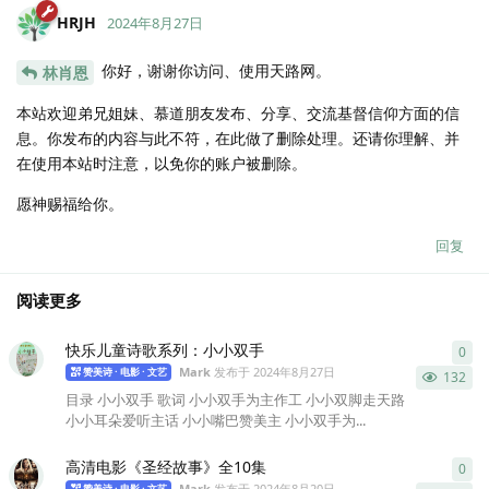
HRJH
2024年8月27日
你好，谢谢你访问、使用天路网。
林肖恩
本站欢迎弟兄姐妹、慕道朋友发布、分享、交流基督信仰方面的信
息。你发布的内容与此不符，在此做了删除处理。还请你理解、并
在使用本站时注意，以免你的账户被删除。
愿神赐福给你。
回复
阅读更多
快乐儿童诗歌系列：小小双手
0
0
条
Mark
发布于
2024年8月27日
赞美诗 · 电影 · 文艺
132
目录 小小双手 歌词 小小双手为主作工 小小双脚走天路
小小耳朵爱听主话 小小嘴巴赞美主 小小双手为...
高清电影《圣经故事》全10集
0
0
条
Mark
发布于
2024年8月20日
赞美诗 · 电影 · 文艺