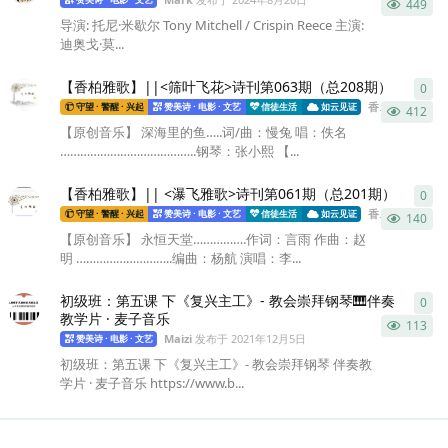
449
导演: 托尼·米歇尔 Tony Mitchell / Crispin Reece 主演:
迪奥戈·莫...
【香柏雅歌】||<筛叶飞花>诗刊第063期（总208期）
0
0
条
香柏雅歌
发布
守望 · 警醒 · 兴起
赞美诗 · 电影 · 文艺
信徒生活
如云见证
412
【原创音乐】 深海里的鱼…..词/曲：慢兔 唱：佚名
…………………………………..钢琴：张小熙 【...
【香柏雅歌】|| <瀑飞雅歌>诗刊第061期（总201期）
0
0
条
香柏雅歌
发布
守望 · 警醒 · 兴起
赞美诗 · 电影 · 文艺
信徒生活
如云见证
140
【原创音乐】 永恒天堂…………….作词：言雨 作曲：赵
明 ………………………..编曲：杨航 演唱：李...
初级班：第五课 下《复兴主工》- 教会崇拜钢琴🎹伴奏
0
0
条
教学片 · 麦子音乐
113
Maizi
发布于
2021年12月5日
赞美诗 · 电影 · 文艺
初级班：第五课 下《复兴主工》- 教会崇拜钢琴 伴奏教
学片 · 麦子音乐 https://www.b...