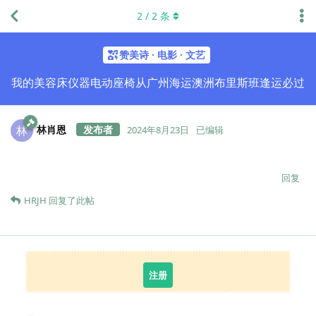
2
/
2
条
赞美诗 · 电影 · 文艺
我的美容床仪器电动座椅从广州海运澳洲布里斯班逢运必过
林肖恩
林
2024年8月23日
已编辑
回复
HRJH
回复了此帖
注册