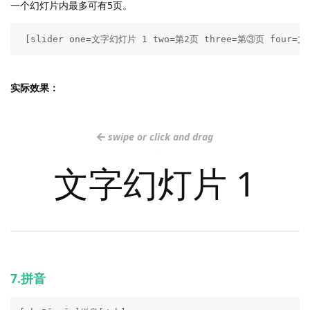
一个幻灯片内最多可有5页。
 [slider one=文字幻灯片 1 two=第2页 three=第③页 four
实际效果：
swipe or click and drag
S
文字幻灯片 1
k
i
p
t
h
e
C
7.拼音
a
r