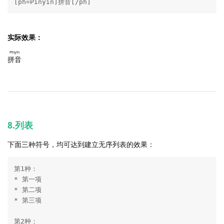
[ph=Pīnyīn]拼音[/ph]
o
u
s
实际效果：
e
l
Pīnyīn
拼音
8.列表
下面三种符号，均可达到建立无序列表的效果：
第1种：

* 第一项

* 第二项

* 第三项

第2种：
