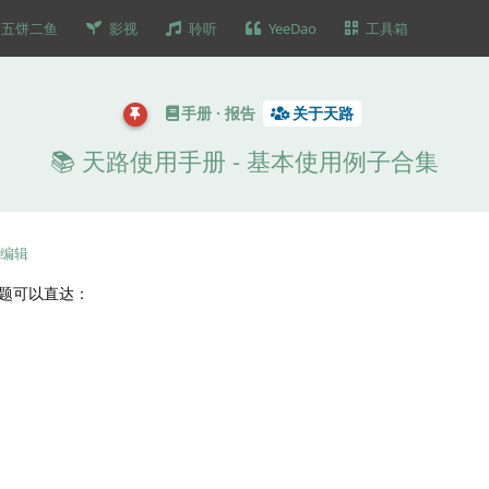
五饼二鱼
影视
聆听
YeeDao
工具箱
手册 · 报告
关于天路
📚 天路使用手册 - 基本使用例子合集
编辑
题可以直达：