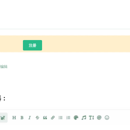
注册
编辑
器：