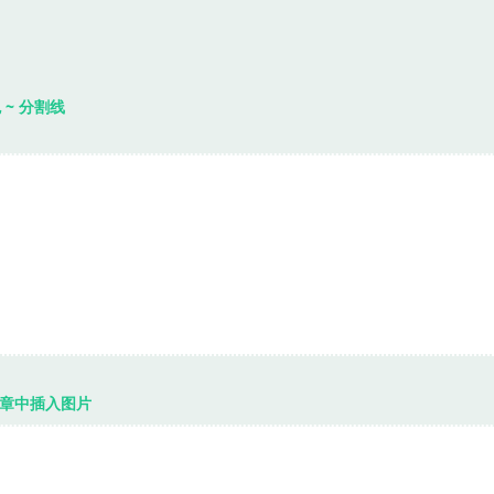
 ~ 分割线
章中插入图片