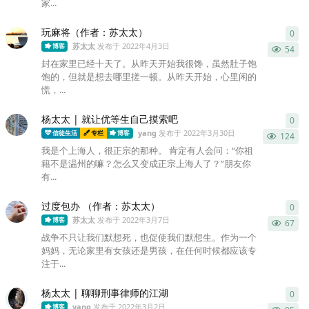
家...
玩麻将（作者：苏太太）
0
0
条
苏太太
发布于
2022年4月3日
博客
54
封在家里已经十天了。从昨天开始我很馋，虽然肚子饱
饱的，但就是想去哪里搓一顿。从昨天开始，心里闲的
慌，...
杨太太 | 就让优等生自己摸索吧
0
0
条
yang
发布于
2022年3月30日
信徒生活
专栏
博客
124
我是个上海人，很正宗的那种。 肯定有人会问：“你祖
籍不是温州的嘛？怎么又变成正宗上海人了？”朋友你
有...
过度包办 （作者：苏太太）
0
0
条
苏太太
发布于
2022年3月7日
博客
67
战争不只让我们默想死，也促使我们默想生。作为一个
妈妈，无论家里有女孩还是男孩，在任何时候都应该专
注于...
杨太太 | 聊聊刑事律师的江湖
0
0
条
yang
发布于
2022年3月2日
博客