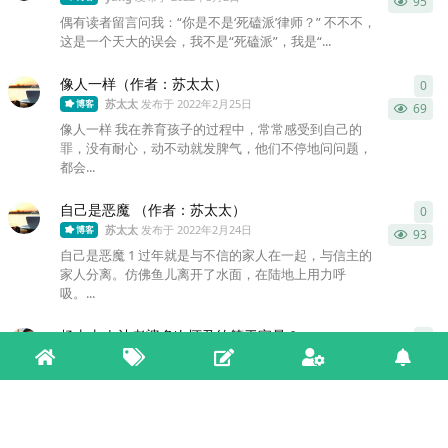
95
偶有读者留言问我：“你是不是‘死磕派’律师？” 不不不，
这是一个天大的误会，我不是“死磕派”，我是“...
像人一样（作者：苏太太）
0
0
条
苏太太
发布于
2022年2月25日
博客
69
像人一样 我在养育孩子的过程中，常常感受到自己的
罪，没有耐心，动不动就发脾气，他们不停地问问题，
都会...
自己是恶魔 （作者：苏太太）
0
0
条
苏太太
发布于
2022年2月24日
博客
93
自己是恶魔 1 过年就是与不信的家人在一起，与信主的
家人分离。仿佛鱼儿离开了水面，在陆地上用力呼
吸。...
杨太太 | 让老婆多次怀孕约等于家暴？
0
0
条
yang
发布于
2022年1月5日
家庭 · 亲子
博客
140
我第一次知道这种奇怪的观点，是在写了《家有四个孩
子，住多大的房子才够？》一文的时候。我看到很多读
者对...