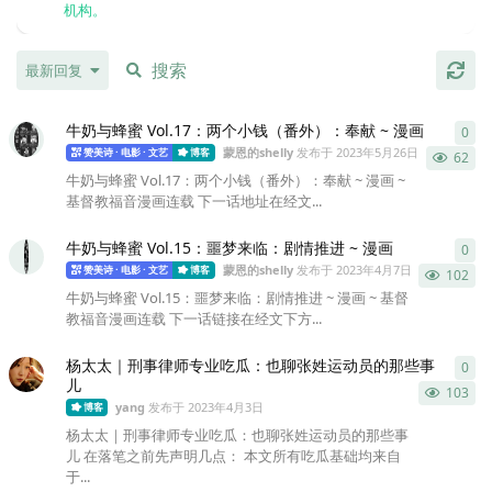
机构。
最新回复
牛奶与蜂蜜 Vol.17：两个小钱（番外）：奉献 ~ 漫画
0
0
条
蒙恩的shelly
发布于
2023年5月26日
赞美诗 · 电影 · 文艺
博客
62
牛奶与蜂蜜 Vol.17：两个小钱（番外）：奉献 ~ 漫画 ~
基督教福音漫画连载 下一话地址在经文...
牛奶与蜂蜜 Vol.15：噩梦来临：剧情推进 ~ 漫画
0
0
条
蒙恩的shelly
发布于
2023年4月7日
赞美诗 · 电影 · 文艺
博客
102
牛奶与蜂蜜 Vol.15：噩梦来临：剧情推进 ~ 漫画 ~ 基督
教福音漫画连载 下一话链接在经文下方...
杨太太｜刑事律师专业吃瓜：也聊张姓运动员的那些事
0
0
条
儿
103
yang
发布于
2023年4月3日
博客
杨太太｜刑事律师专业吃瓜：也聊张姓运动员的那些事
儿 在落笔之前先声明几点： 本文所有吃瓜基础均来自
于...