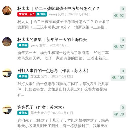
杨太太 ｜给二三孩家庭孩子中考加分怎么了？
0
0
条
yang
发布于
2023年3月16日
家庭 · 亲子
博客
92
杨太太 ｜给二三孩家庭孩子中考加分怎么了？ 昨天看了
篇新闻《二三孩中考将加10分？一地新政策冲上热搜...
杨太太的影集 | 新年第一天的上海街头
0
0
条
yang
发布于
2023年1月2日
博客
57
新年第一天，杨先生和我一起去逛了淮海路。 经过了车
水马龙的天桥。 吃了一家很有趣的面馆。 走着走着天...
对打人事件的一点思考（作者：苏太太）
0
0
条
苏太太
发布于
2022年6月12日
博客
105
对打人事件的一点思考 我就纳了闷了，每次发生公共事
件，比如铁链女、比如唐山打人男…为什么警方都是站
在...
狗狗死了（作者：苏太太）
0
0
条
苏太太
发布于
2022年4月11日
博客
78
狗狗死了 已经封了十几天了，本以为快要解封了，结果
昨天小区里又测出了阳性，有一栋楼被封了。我每天在